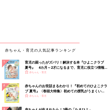
赤ちゃん・育児の人気記事ランキング
育児の困ったがズバリ！解決する本『ひよこクラブ
夏号』 4カ月～2才になるまで、育児に役立つ情報が
いっぱい！
赤ちゃん・育児
赤ちゃんのお世話まるわかり！『初めてのひよこクラ
ブ 夏号』〈巻頭大特集〉初めての授乳がうまくい
く！ おっぱい・ミルクの基本と夏のトラブル 解決テ
赤ちゃん・育児
ク
赤ちゃんが生まれたら！2冊の「たまひよ」