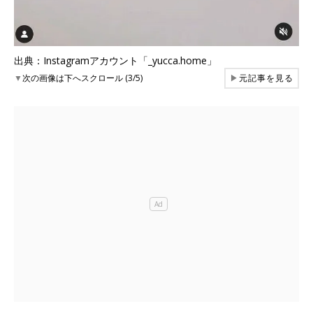
出典：Instagramアカウント「_yucca.home」
▼
次の画像は下へスクロール (3/5)
▶
元記事を見る