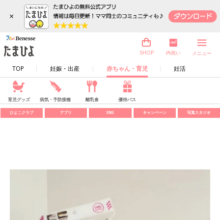
×
内祝い
SHOP
メニュー
TOP
妊娠・出産
赤ちゃん・育児
妊活
育児グッズ
病気・予防接種
離乳食
優待パス
ひよこクラブ
アプリ
SNS
キャンペーン
写真スタジオ