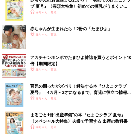
ブ 夏号』〈巻頭大特集〉初めての授乳がうまくい
く！ おっぱい・ミルクの基本と夏のトラブル 解決テ
赤ちゃん・育児
ク
赤ちゃんが生まれたら！2冊の「たまひよ」
赤ちゃん・育児
アカチャンホンポでたまひよ雑誌を買うとポイント10
倍【期間限定】
赤ちゃん・育児
育児の困ったがズバリ！解決する本『ひよこクラブ
夏号』 4カ月～2才になるまで、育児に役立つ情報が
いっぱい！
赤ちゃん・育児
まるごと1冊“出産準備”の本『たまごクラブ 夏号』
〈スペシャル大特集〉夫婦で予習する 出産の教科書
赤ちゃん・育児