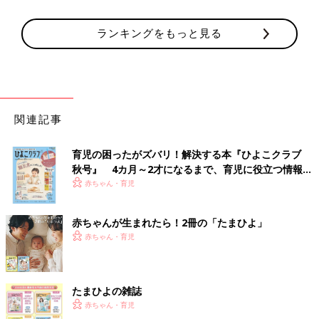
ランキングをもっと見る
関連記事
育児の困ったがズバリ！解決する本『ひよこクラブ
秋号』 4カ月～2才になるまで、育児に役立つ情報が
いっぱい！
赤ちゃん・育児
赤ちゃんが生まれたら！2冊の「たまひよ」
赤ちゃん・育児
たまひよの雑誌
赤ちゃん・育児