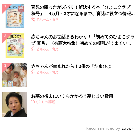
育児の困ったがズバリ！解決する本『ひよこクラブ
秋号』 4カ月～2才になるまで、育児に役立つ情報が
いっぱい！
赤ちゃん・育児
赤ちゃんのお世話まるわかり！『初めてのひよこクラ
ブ 夏号』〈巻頭大特集〉初めての授乳がうまくい
く！ おっぱい・ミルクの基本と夏のトラブル 解決テ
赤ちゃん・育児
ク
赤ちゃんが生まれたら！2冊の「たまひよ」
赤ちゃん・育児
お墓の撤去にいくらかかる？墓じまい費用
PR(くらしの話題)
Recommended by