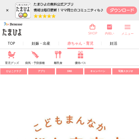
×
内祝い
SHOP
メニュー
TOP
妊娠・出産
赤ちゃん・育児
妊活
育児グッズ
病気・予防接種
離乳食
優待パス
ひよこクラブ
アプリ
SNS
キャンペーン
写真スタジオ