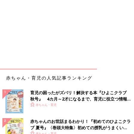
赤ちゃん・育児の人気記事ランキング
育児の困ったがズバリ！解決する本『ひよこクラブ
秋号』 4カ月～2才になるまで、育児に役立つ情報が
いっぱい！
赤ちゃん・育児
赤ちゃんのお世話まるわかり！『初めてのひよこクラ
ブ 夏号』〈巻頭大特集〉初めての授乳がうまくい
く！ おっぱい・ミルクの基本と夏のトラブル 解決テ
赤ちゃん・育児