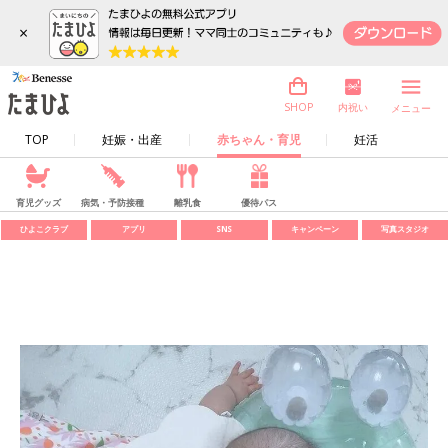
×
内祝い
SHOP
メニュー
TOP
妊娠・出産
赤ちゃん・育児
妊活
育児グッズ
病気・予防接種
離乳食
優待パス
ひよこクラブ
アプリ
SNS
キャンペーン
写真スタジオ