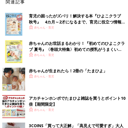
関連記事
育児の困ったがズバリ！解決する本『ひよこクラブ
秋号』 4カ月～2才になるまで、育児に役立つ情報が
いっぱい！
赤ちゃん・育児
赤ちゃんのお世話まるわかり！『初めてのひよこクラ
ブ 夏号』〈巻頭大特集〉初めての授乳がうまくい
く！ おっぱい・ミルクの基本と夏のトラブル 解決テ
赤ちゃん・育児
ク
赤ちゃんが生まれたら！2冊の「たまひよ」
赤ちゃん・育児
アカチャンホンポでたまひよ雑誌を買うとポイント10
倍【期間限定】
赤ちゃん・育児
3COINS「買って大正解」「高見えで可愛すぎ」大人