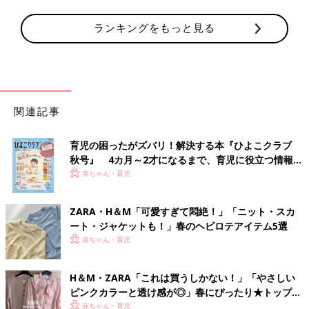
ランキングをもっと見る
関連記事
育児の困ったがズバリ！解決する本『ひよこクラブ
秋号』 4カ月～2才になるまで、育児に役立つ情報が
いっぱい！
赤ちゃん・育児
ZARA・H＆М「可愛すぎて悶絶！」「ニット・スカ
ート・ジャケットも！」春のヘビロテアイテム5選
赤ちゃん・育児
H＆М・ZARA「これは買うしかない！」「やさしい
ピンクカラーと透け感が◎」春にぴったり★トップス
4選
赤ちゃん・育児