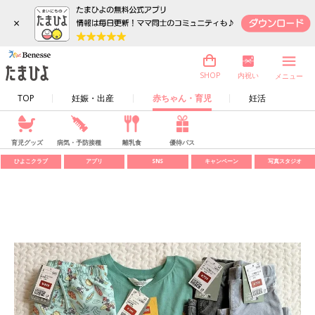
×
内祝い
SHOP
メニュー
TOP
妊娠・出産
赤ちゃん・育児
妊活
育児グッズ
病気・予防接種
離乳食
優待パス
ひよこクラブ
アプリ
SNS
キャンペーン
写真スタジオ