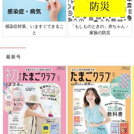
すぐできるこ
「もしものときの」赤ちゃん・
日本外来小児科学会
家族の防災
ト検討会
最新号