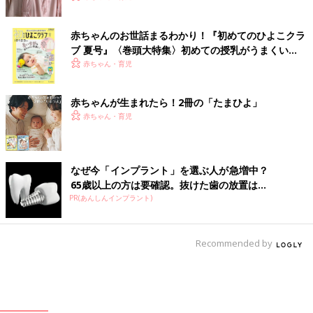
赤ちゃんのお世話まるわかり！『初めてのひよこクラ
ブ 夏号』〈巻頭大特集〉初めての授乳がうまくい
く！ おっぱい・ミルクの基本と夏のトラブル 解決テ
赤ちゃん・育児
ク
赤ちゃんが生まれたら！2冊の「たまひよ」
赤ちゃん・育児
なぜ今「インプラント」を選ぶ人が急増中？
65歳以上の方は要確認。抜けた歯の放置は...
PR(あんしんインプラント)
Recommended by