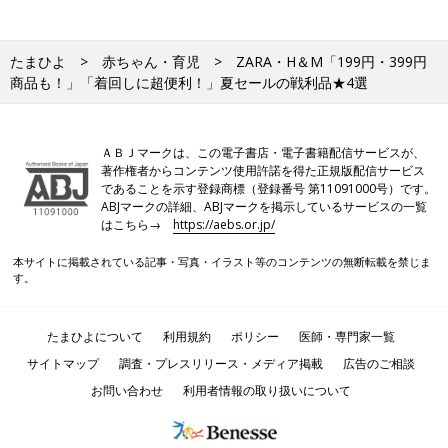
たまひよ
赤ちゃん・育児
ZARA・H＆М「199円・399円
商品も！」「着回しに超便利！」夏セールの戦利品★4選
ＡＢＪマークは、この電子書店・電子書籍配信サービスが、
著作権者からコンテンツ使用許諾を得た正規版配信サービス
であることを示す登録商標（登録番号 第11091000号）です。
ABJマークの詳細、ABJマークを掲示しているサービスの一覧
はこちら→
https://aebs.or.jp/
本サイトに掲載されている記事・写真・イラスト等のコンテンツの無断転載を禁じま
す。
たまひよについて
利用規約
ポリシー
医師・専門家一覧
サイトマップ
調査・プレスリリース・メディア掲載
広告のご相談
お問い合わせ
利用者情報の取り扱いについて