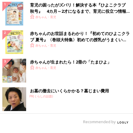
育児の困ったがズバリ！解決する本『ひよこクラブ
秋号』 4カ月～2才になるまで、育児に役立つ情報が
いっぱい！
赤ちゃん・育児
赤ちゃんのお世話まるわかり！『初めてのひよこクラ
ブ 夏号』〈巻頭大特集〉初めての授乳がうまくい
く！ おっぱい・ミルクの基本と夏のトラブル 解決テ
赤ちゃん・育児
ク
赤ちゃんが生まれたら！2冊の「たまひよ」
赤ちゃん・育児
お墓の撤去にいくらかかる？墓じまい費用
PR(くらしの話題)
Recommended by