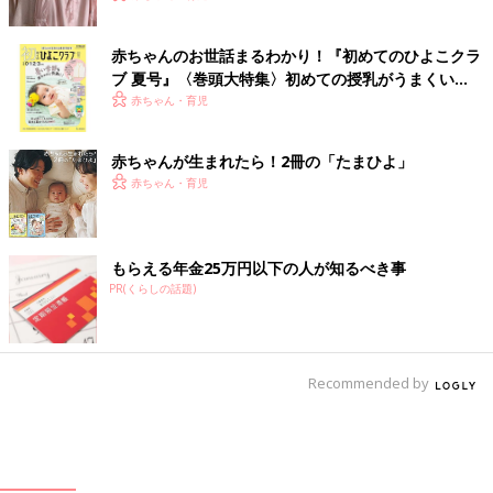
赤ちゃんのお世話まるわかり！『初めてのひよこクラ
ブ 夏号』〈巻頭大特集〉初めての授乳がうまくい
く！ おっぱい・ミルクの基本と夏のトラブル 解決テ
赤ちゃん・育児
ク
赤ちゃんが生まれたら！2冊の「たまひよ」
赤ちゃん・育児
もらえる年金25万円以下の人が知るべき事
PR(くらしの話題)
Recommended by