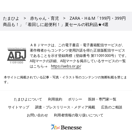
たまひよ
赤ちゃん・育児
ZARA・H＆М「199円・399円
商品も！」「着回しに超便利！」夏セールの戦利品★4選
ＡＢＪマークは、この電子書店・電子書籍配信サービスが、
著作権者からコンテンツ使用許諾を得た正規版配信サービス
であることを示す登録商標（登録番号 第11091000号）です。
ABJマークの詳細、ABJマークを掲示しているサービスの一覧
はこちら→
https://aebs.or.jp/
本サイトに掲載されている記事・写真・イラスト等のコンテンツの無断転載を禁じま
す。
たまひよについて
利用規約
ポリシー
医師・専門家一覧
サイトマップ
調査・プレスリリース・メディア掲載
広告のご相談
お問い合わせ
利用者情報の取り扱いについて