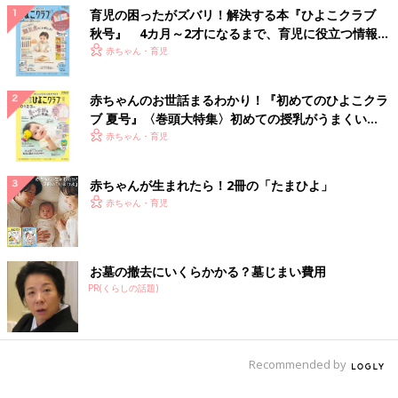
育児の困ったがズバリ！解決する本『ひよこクラブ
秋号』 4カ月～2才になるまで、育児に役立つ情報が
いっぱい！
赤ちゃん・育児
赤ちゃんのお世話まるわかり！『初めてのひよこクラ
ブ 夏号』〈巻頭大特集〉初めての授乳がうまくい
く！ おっぱい・ミルクの基本と夏のトラブル 解決テ
赤ちゃん・育児
ク
赤ちゃんが生まれたら！2冊の「たまひよ」
赤ちゃん・育児
お墓の撤去にいくらかかる？墓じまい費用
PR(くらしの話題)
Recommended by