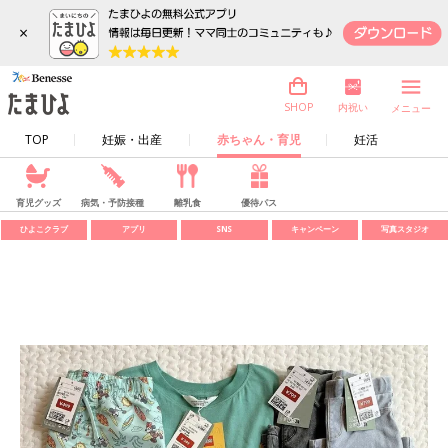
×
内祝い
SHOP
メニュー
TOP
妊娠・出産
赤ちゃん・育児
妊活
育児グッズ
病気・予防接種
離乳食
優待パス
ひよこクラブ
アプリ
SNS
キャンペーン
写真スタジオ