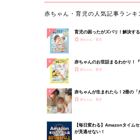
赤ちゃん・育児の人気記事ランキ
育児の困ったがズバリ！解決する
『ひよこクラブ 夏号』 4カ月～
赤ちゃん・育児
になるまで、育児に役立つ情報が
ぱい！
赤ちゃんのお世話まるわかり！『
てのひよこクラブ 夏号』〈巻頭
赤ちゃん・育児
集〉初めての授乳がうまくいく！
っぱい・ミルクの基本と夏のトラ
解決テク
赤ちゃんが生まれたら！2冊の「
ひよ」
赤ちゃん・育児
【毎日変わる】Amazonタイム
が見逃せない！