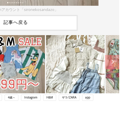
amアカウント「sironekosandazo」
記事へ戻る
4歳～
Instagram
H&M
ザラ/ZARA
app