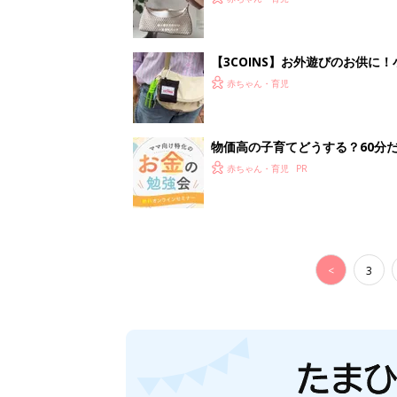
【3COINS】お外遊びのお供
ート」
赤ちゃん・育児
物価高の子育てどうする？60分
赤ちゃん・育児
<
3