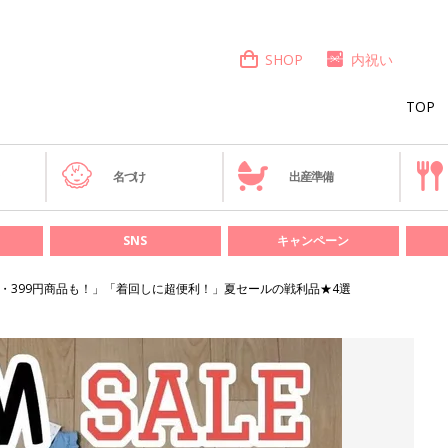
SHOP
内祝い
TOP
き
名づけ
出産準備
SNS
キャンペーン
9円・399円商品も！」「着回しに超便利！」夏セールの戦利品★4選