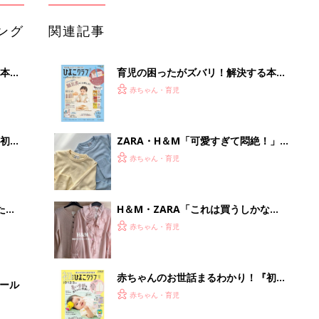
ング
関連記事
本
育児の困ったがズバリ！解決する本
2才
『ひよこクラブ 秋号』 4カ月～2才
赤ちゃん・育児
いっ
になるまで、育児に役立つ情報がいっ
ぱい！
初め
ZARA・H＆М「可愛すぎて悶絶！」
大特
「ニット・スカート・ジャケット
赤ちゃん・育児
 お
も！」春のヘビロテアイテム5選
ブル
たま
H＆М・ZARA「これは買うしかな
い！」「やさしいピンクカラーと透け
赤ちゃん・育児
感が◎」春にぴったり★トップス4選
赤ちゃんのお世話まるわかり！『初め
セール
てのひよこクラブ 夏号』〈巻頭大特
赤ちゃん・育児
集〉初めての授乳がうまくいく！ お