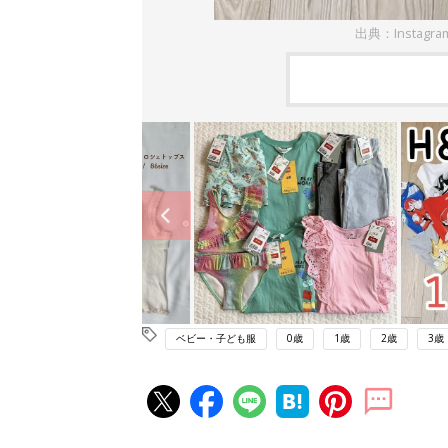
出典：Instagr
ベビー・子ども服
0歳
1歳
2歳
3歳