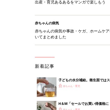
出産・育児あるあるをマンガで楽しもう
赤ちゃんの病気
赤ちゃんの病気や事故・ケガ、ホームケア
いてまとめました
新着記事
子どもの水分補給。衛生面ではス
く3つのコツとは？【専門家監修
赤ちゃん・育児
H＆М「セールでお買い得価格に
赤ちゃん・育児