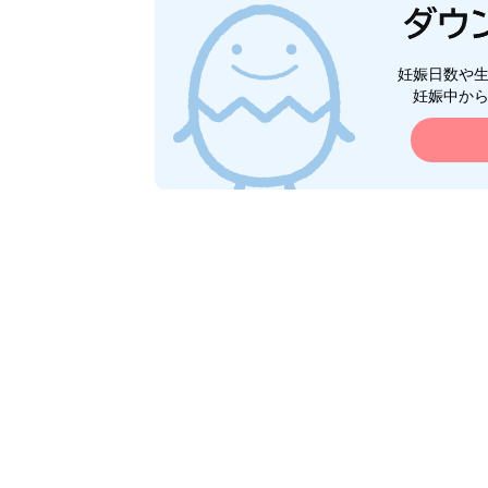
妊娠日数や
妊娠中か