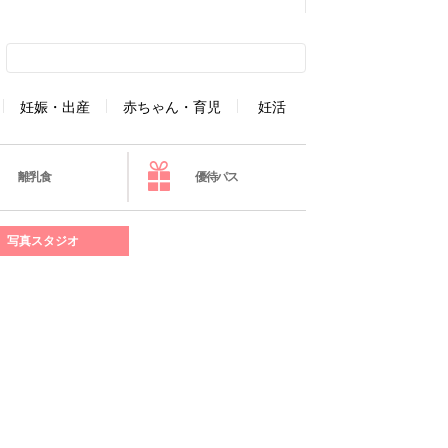
妊娠・出産
赤ちゃん・育児
妊活
離乳食
優待パス
写真スタジオ