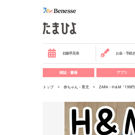
妊娠早見表
お金・手続
雑誌・書籍
アプリ
トップ
赤ちゃん・育児
ZARA・H＆М「19