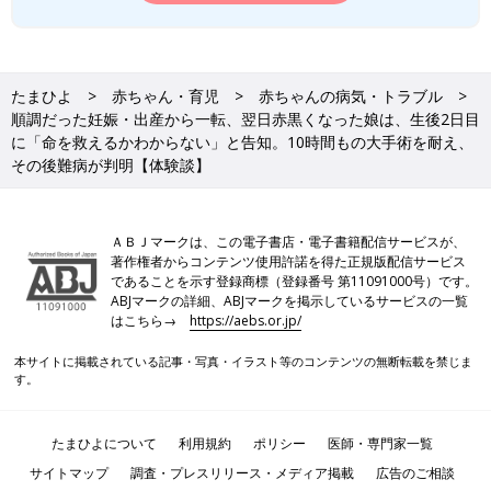
たまひよ
赤ちゃん・育児
赤ちゃんの病気・トラブル
順調だった妊娠・出産から一転、翌日赤黒くなった娘は、生後2日目
に「命を救えるかわからない」と告知。10時間もの大手術を耐え、
その後難病が判明【体験談】
ＡＢＪマークは、この電子書店・電子書籍配信サービスが、
著作権者からコンテンツ使用許諾を得た正規版配信サービス
であることを示す登録商標（登録番号 第11091000号）です。
ABJマークの詳細、ABJマークを掲示しているサービスの一覧
はこちら→
https://aebs.or.jp/
本サイトに掲載されている記事・写真・イラスト等のコンテンツの無断転載を禁じま
す。
たまひよについて
利用規約
ポリシー
医師・専門家一覧
サイトマップ
調査・プレスリリース・メディア掲載
広告のご相談