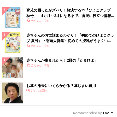
育児の困ったがズバリ！解決する本『ひよこクラブ
秋号』 4カ月～2才になるまで、育児に役立つ情報が
いっぱい！
赤ちゃん・育児
赤ちゃんのお世話まるわかり！『初めてのひよこクラ
ブ 夏号』〈巻頭大特集〉初めての授乳がうまくい
く！ おっぱい・ミルクの基本と夏のトラブル 解決テ
赤ちゃん・育児
ク
赤ちゃんが生まれたら！2冊の「たまひよ」
赤ちゃん・育児
お墓の撤去にいくらかかる？墓じまい費用
PR(くらしの話題)
Recommended by