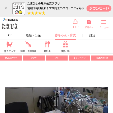
×
内祝い
SHOP
メニュー
TOP
妊娠・出産
赤ちゃん・育児
妊活
育児グッズ
病気・予防接種
離乳食
優待パス
ひよこクラブ
アプリ
SNS
キャンペーン
写真スタジオ