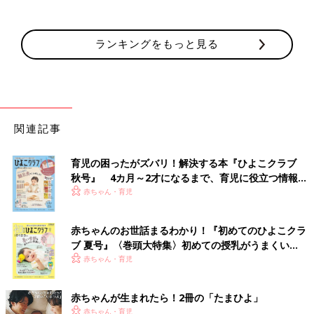
ランキングをもっと見る
関連記事
育児の困ったがズバリ！解決する本『ひよこクラブ
秋号』 4カ月～2才になるまで、育児に役立つ情報が
いっぱい！
赤ちゃん・育児
赤ちゃんのお世話まるわかり！『初めてのひよこクラ
ブ 夏号』〈巻頭大特集〉初めての授乳がうまくい
く！ おっぱい・ミルクの基本と夏のトラブル 解決テ
赤ちゃん・育児
ク
赤ちゃんが生まれたら！2冊の「たまひよ」
赤ちゃん・育児