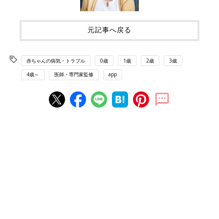
元記事へ戻る
赤ちゃんの病気・トラブル
0歳
1歳
2歳
3歳
4歳～
医師・専門家監修
app