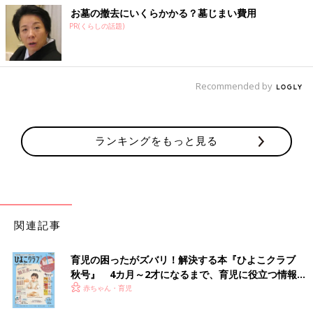
お墓の撤去にいくらかかる？墓じまい費用
PR(くらしの話題)
Recommended by
ランキングをもっと見る
関連記事
育児の困ったがズバリ！解決する本『ひよこクラブ
秋号』 4カ月～2才になるまで、育児に役立つ情報が
いっぱい！
赤ちゃん・育児