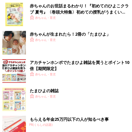
赤ちゃんのお世話まるわかり！『初めてのひよこクラ
ブ 夏号』〈巻頭大特集〉初めての授乳がうまくい
く！ おっぱい・ミルクの基本と夏のトラブル 解決テ
赤ちゃん・育児
ク
赤ちゃんが生まれたら！2冊の「たまひよ」
赤ちゃん・育児
アカチャンホンポでたまひよ雑誌を買うとポイント10
倍【期間限定】
赤ちゃん・育児
たまひよの雑誌
赤ちゃん・育児
もらえる年金25万円以下の人が知るべき事
PR(くらしの話題)