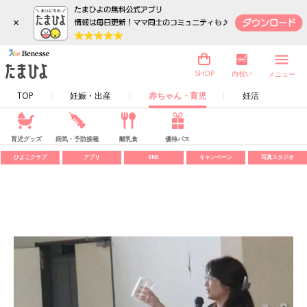
×
内祝い
SHOP
メニュー
TOP
妊娠・出産
赤ちゃん・育児
妊活
育児グッズ
病気・予防接種
離乳食
優待パス
ひよこクラブ
アプリ
SNS
キャンペーン
写真スタジオ