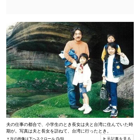
夫の仕事の都合で、小学生のとき長女は夫と台湾に住んでいた時
期が。写真は夫と長女を訪ねて、台湾に行ったとき。
▼
次の画像は下へスクロール (5/6)
▶
元記事を見る