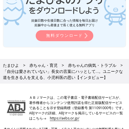
妊娠日数や生後日数に合った情報を毎日お届け
妊娠中から産後まで長く使える無料アプリ
無料ダウンロード
たまひよ
赤ちゃん・育児
赤ちゃんの病気・トラブル
「自分は愛されていない」長女の言葉にハッとして…。ユニークな
道を生きる人を支える、小児科医の思い【インタビュー】
ＡＢＪマークは、この電子書店・電子書籍配信サービスが、
著作権者からコンテンツ使用許諾を得た正規版配信サービス
であることを示す登録商標（登録番号 第11091000号）です。
ABJマークの詳細、ABJマークを掲示しているサービスの一覧
はこちら→
https://aebs.or.jp/
本サイトに掲載されている記事・写真・イラスト等のコンテンツの無断転載を禁じま