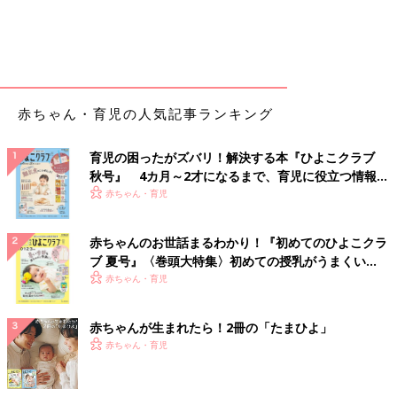
赤ちゃん・育児の人気記事ランキング
育児の困ったがズバリ！解決する本『ひよこクラブ
秋号』 4カ月～2才になるまで、育児に役立つ情報が
いっぱい！
赤ちゃん・育児
赤ちゃんのお世話まるわかり！『初めてのひよこクラ
ブ 夏号』〈巻頭大特集〉初めての授乳がうまくい
く！ おっぱい・ミルクの基本と夏のトラブル 解決テ
赤ちゃん・育児
ク
赤ちゃんが生まれたら！2冊の「たまひよ」
赤ちゃん・育児