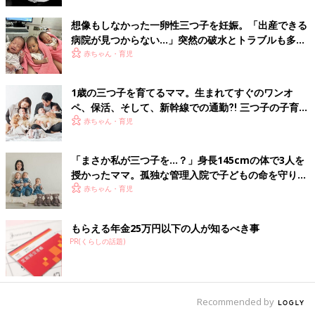
想像もしなかった一卵性三つ子を妊娠。「出産できる
病院が見つからない…」突然の破水とトラブルも多数
経験！【体験談】
赤ちゃん・育児
1歳の三つ子を育てるママ。生まれてすぐのワンオ
ペ、保活、そして、新幹線での通勤⁈ 三つ子の子育て
のリアル【多胎育児体験談】
赤ちゃん・育児
「まさか私が三つ子を…？」身長145cmの体で3人を
授かったママ。孤独な管理入院で子どもの命を守り抜
いた！【多胎インタビュー・前編】
赤ちゃん・育児
もらえる年金25万円以下の人が知るべき事
PR(くらしの話題)
Recommended by