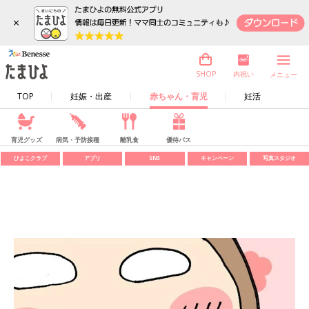
×
内祝い
SHOP
メニュー
TOP
妊娠・出産
赤ちゃん・育児
妊活
育児グッズ
病気・予防接種
離乳食
優待パス
ひよこクラブ
アプリ
SNS
キャンペーン
写真スタジオ