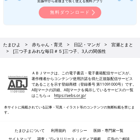
妊娠中から産後まで長く使える無料アプリ
無料ダウンロード
たまひよ
赤ちゃん・育児
日記・マンガ
宮瀬とまと
[三つ子まみれな毎日＃５]三つ子、3人の関係性
ＡＢＪマークは、この電子書店・電子書籍配信サービスが、
著作権者からコンテンツ使用許諾を得た正規版配信サービス
であることを示す登録商標（登録番号 第11091000号）です。
ABJマークの詳細、ABJマークを掲示しているサービスの一覧
はこちら→
https://aebs.or.jp/
本サイトに掲載されている記事・写真・イラスト等のコンテンツの無断転載を禁じま
す。
たまひよについて
利用規約
ポリシー
医師・専門家一覧
サイトマップ
調査・プレスリリース・メディア掲載
広告のご相談