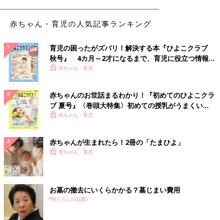
赤ちゃん・育児の人気記事ランキング
育児の困ったがズバリ！解決する本『ひよこクラブ
秋号』 4カ月～2才になるまで、育児に役立つ情報が
いっぱい！
赤ちゃん・育児
赤ちゃんのお世話まるわかり！『初めてのひよこクラ
ブ 夏号』〈巻頭大特集〉初めての授乳がうまくい
く！ おっぱい・ミルクの基本と夏のトラブル 解決テ
赤ちゃん・育児
ク
赤ちゃんが生まれたら！2冊の「たまひよ」
赤ちゃん・育児
お墓の撤去にいくらかかる？墓じまい費用
PR(くらしの話題)