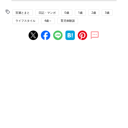
宮瀬とまと
日記・マンガ
0歳
1歳
2歳
3歳
ライフスタイル
4歳～
育児体験談