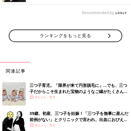
Recommended by
ランキングをもっと見る
関連記事
三つ子育児。「限界が来て円形脱毛に」…でも、三つ
子だからこそ生まれた宝物のようなご縁がたくさん！
【体験談】
赤ちゃん・育児
39歳、初産、三つ子を妊娠！「三つ子を無事に産んだ
前例がない」とクリニックで言われ、出血におびえる
日々…【桑子英里アナ・インタビュー】
赤ちゃん・育児