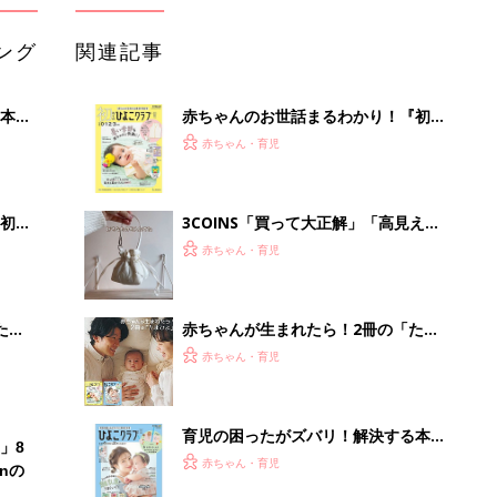
ング
関連記事
本
赤ちゃんのお世話まるわかり！『初め
2才
てのひよこクラブ 夏号』〈巻頭大特
赤ちゃん・育児
いっ
集〉初めての授乳がうまくいく！ お
っぱい・ミルクの基本と夏のトラブル
解決テク
初め
3COINS「買って大正解」「高見えで
大特
可愛すぎ」大人気のファッショングッ
赤ちゃん・育児
 お
ズ4選
ブル
たま
赤ちゃんが生まれたら！2冊の「たま
ひよ」
赤ちゃん・育児
育児の困ったがズバリ！解決する本
」8
『ひよこクラブ 秋号』 4カ月～2才
赤ちゃん・育児
nの
になるまで、育児に役立つ情報がいっ