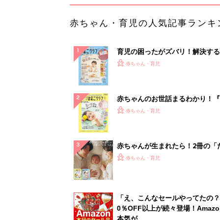
赤ちゃん・育児の人気記事ランキ
育児の困ったがズバリ！解決する
『ひよこクラブ 秋号』 4カ月～
赤ちゃん・育児
になるまで、育児に役立つ情報が
ぱい！
赤ちゃんのお世話まるわかり！『
てのひよこクラブ 夏号』〈巻頭
赤ちゃん・育児
集〉初めての授乳がうまくいく！
っぱい・ミルクの基本と夏のトラ
解決テク
赤ちゃんが生まれたら！2冊の「
ひよ」
赤ちゃん・育児
「え、こんなセールやってたの？
0％OFF以上が続々登場！Amazo
本気が...