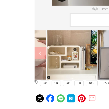
出典：Inst
0歳
1歳
2歳
3歳
4歳～
イン