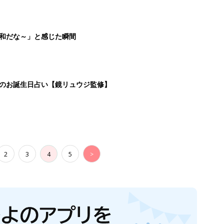
平和だな～」と感じた瞬間
日のお誕生日占い【鏡リュウジ監修】
2
3
4
5
>