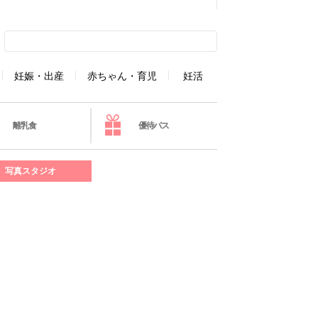
妊娠・出産
赤ちゃん・育児
妊活
離乳食
優待パス
写真スタジオ