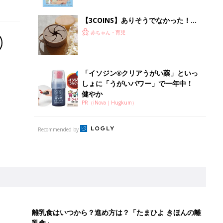
ぱい！
【3COINS】ありそうでなかった！か
さばらなくて衛生的な「折りたためる
赤ちゃん・育児
スナックカップ」
「イソジン®クリアうがい薬」といっ
しょに「うがいパワー」で一年中！
健やか
PR（iNova｜Hugkum）
Recommended by
離乳食はいつから？進め方は？「たまひよ きほんの離
乳食」