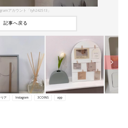
agramアカウント「tyh242513」
記事へ戻る
テリア
Instagram
3COINS
app