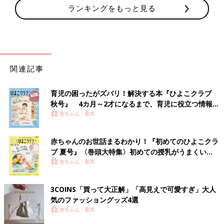
ランキングをもっと見る
関連記事
育児の困ったがズバリ！解決する本『ひよこクラブ
秋号』 4カ月～2才になるまで、育児に役立つ情報が
いっぱい！
赤ちゃん・育児
赤ちゃんのお世話まるわかり！『初めてのひよこクラ
ブ 夏号』〈巻頭大特集〉初めての授乳がうまくい
く！ おっぱい・ミルクの基本と夏のトラブル 解決テ
赤ちゃん・育児
ク
3COINS「買って大正解」「高見えで可愛すぎ」大人
気のファッショングッズ4選
赤ちゃん・育児