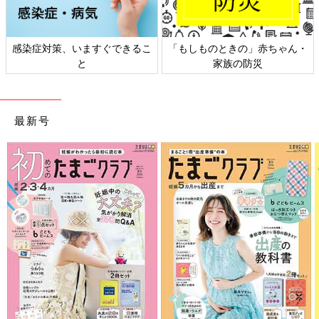
きの」赤ちゃん・
日本外来小児科学会リーフレッ
六星占術 細木
族の防災
ト検討会
最新号