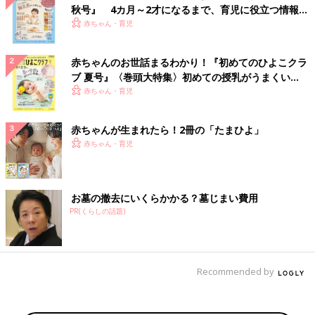
秋号』 4カ月～2才になるまで、育児に役立つ情報が
いっぱい！
赤ちゃん・育児
赤ちゃんのお世話まるわかり！『初めてのひよこクラ
ブ 夏号』〈巻頭大特集〉初めての授乳がうまくい
く！ おっぱい・ミルクの基本と夏のトラブル 解決テ
赤ちゃん・育児
ク
赤ちゃんが生まれたら！2冊の「たまひよ」
赤ちゃん・育児
お墓の撤去にいくらかかる？墓じまい費用
PR(くらしの話題)
Recommended by