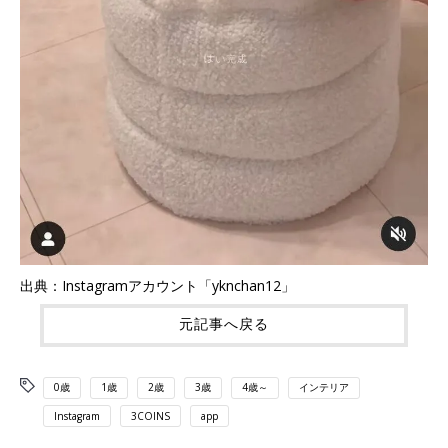
出典：Instagramアカウント「yknchan12」
元記事へ戻る
0歳
1歳
2歳
3歳
4歳～
インテリア
Instagram
3COINS
app