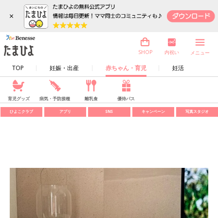
×
内祝い
SHOP
メニュー
TOP
妊娠・出産
赤ちゃん・育児
妊活
育児グッズ
病気・予防接種
離乳食
優待パス
ひよこクラブ
アプリ
SNS
キャンペーン
写真スタジオ