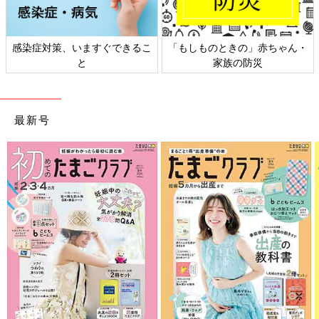
きるこ
「もしものときの」赤ちゃん・
日本外来小児科学会リーフ
家族の防災
ト検討会
最新号