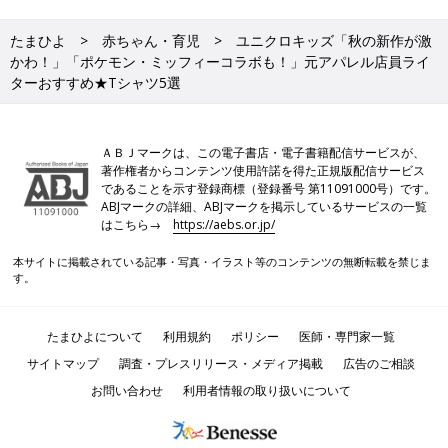
たまひよ
赤ちゃん・育児
ユニクロキッズ「秋の新作が激
かわ！」「ポケモン・ミッフィーコラボも！」元アパレル店員ライ
ターおすすめ★Tシャツ5選
ＡＢＪマークは、この電子書店・電子書籍配信サービスが、
著作権者からコンテンツ使用許諾を得た正規版配信サービス
であることを示す登録商標（登録番号 第11091000号）です。
ABJマークの詳細、ABJマークを掲示しているサービスの一覧
はこちら→
https://aebs.or.jp/
本サイトに掲載されている記事・写真・イラスト等のコンテンツの無断転載を禁じま
す。
たまひよについて
利用規約
ポリシー
医師・専門家一覧
サイトマップ
調査・プレスリリース・メディア掲載
広告のご相談
お問い合わせ
利用者情報の取り扱いについて