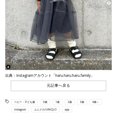
出典：Instagramアカウント「haru.haru.haru.family」
元記事へ戻る
ベビー・子ども服
0歳
1歳
2歳
3歳
4歳～
Instagram
ユニクロ/UNIQLO
app