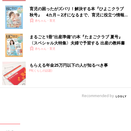
育児の困ったがズバリ！解決する本『ひよこクラブ
秋号』 4カ月～2才になるまで、育児に役立つ情報が
いっぱい！
赤ちゃん・育児
まるごと1冊“出産準備”の本『たまごクラブ 夏号』
〈スペシャル大特集〉夫婦で予習する 出産の教科書
赤ちゃん・育児
もらえる年金25万円以下の人が知るべき事
PR(くらしの話題)
Recommended by