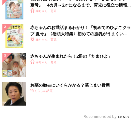
夏号』 4カ月～2才になるまで、育児に役立つ情報が
いっぱい！
赤ちゃん・育児
赤ちゃんのお世話まるわかり！『初めてのひよこクラ
ブ 夏号』〈巻頭大特集〉初めての授乳がうまくい
く！ おっぱい・ミルクの基本と夏のトラブル 解決テ
赤ちゃん・育児
ク
赤ちゃんが生まれたら！2冊の「たまひよ」
赤ちゃん・育児
お墓の撤去にいくらかかる？墓じまい費用
PR(くらしの話題)
Recommended by