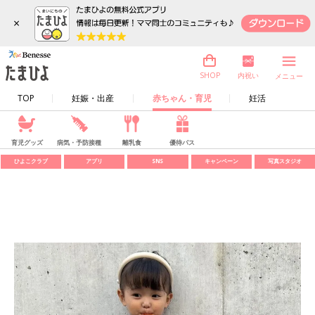
×
内祝い
SHOP
メニュー
TOP
妊娠・出産
赤ちゃん・育児
妊活
育児グッズ
病気・予防接種
離乳食
優待パス
ひよこクラブ
アプリ
SNS
キャンペーン
写真スタジオ