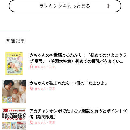
ランキングをもっと見る
関連記事
赤ちゃんのお世話まるわかり！『初めてのひよこクラ
ブ 夏号』〈巻頭大特集〉初めての授乳がうまくい
く！ おっぱい・ミルクの基本と夏のトラブル 解決テ
赤ちゃん・育児
ク
赤ちゃんが生まれたら！2冊の「たまひよ」
赤ちゃん・育児
アカチャンホンポでたまひよ雑誌を買うとポイント10
倍【期間限定】
赤ちゃん・育児