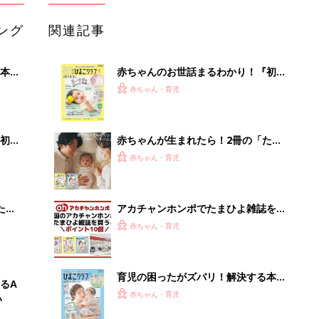
ング
関連記事
本
赤ちゃんのお世話まるわかり！『初め
2才
てのひよこクラブ 夏号』〈巻頭大特
赤ちゃん・育児
いっ
集〉初めての授乳がうまくいく！ お
っぱい・ミルクの基本と夏のトラブル
解決テク
初め
赤ちゃんが生まれたら！2冊の「たま
大特
ひよ」
赤ちゃん・育児
 お
ブル
たま
アカチャンホンポでたまひよ雑誌を買
うとポイント10倍【期間限定】
赤ちゃん・育児
育児の困ったがズバリ！解決する本
るA
『ひよこクラブ 夏号』 4カ月～2才
赤ちゃん・育児
い
になるまで、育児に役立つ情報がいっ