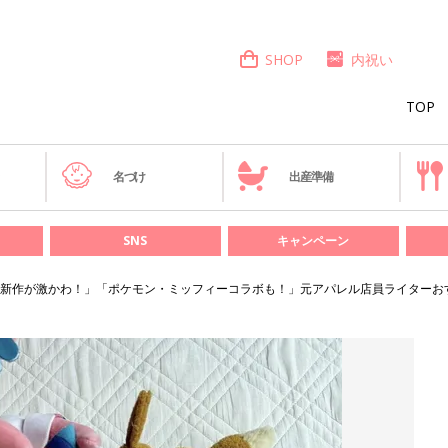
SHOP
内祝い
TOP
き
名づけ
出産準備
SNS
キャンペーン
新作が激かわ！」「ポケモン・ミッフィーコラボも！」元アパレル店員ライターおす