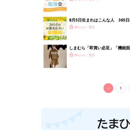
8月5日生まれはこんな人 365
赤ちゃん・育児
しまむら「即買い必至」「機能面
赤ちゃん・育児
<
1