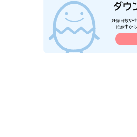
妊娠日数や
妊娠中か