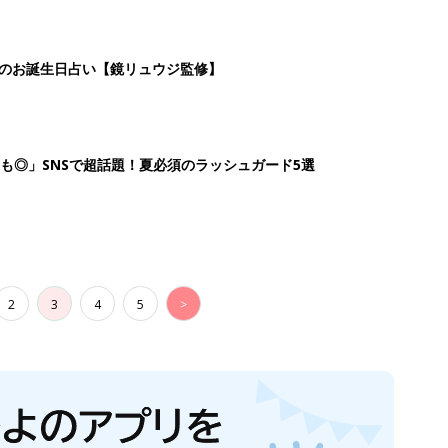
日のお誕生日占い【鏡リュウジ監修】
も◎」SNSで超話題！夏必須のラッシュガード5選
2
3
4
5
>