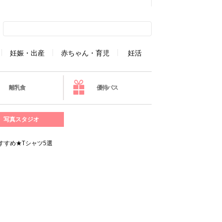
妊娠・出産
赤ちゃん・育児
妊活
離乳食
優待パス
写真スタジオ
すめ★Tシャツ5選