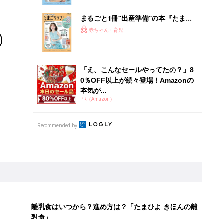
ぱい！
まるごと1冊“出産準備”の本『たまご
クラブ 夏号』〈スペシャル大特集〉
赤ちゃん・育児
夫婦で予習する 出産の教科書
「え、こんなセールやってたの？」8
0％OFF以上が続々登場！Amazonの
本気が...
PR（Amazon）
Recommended by
離乳食はいつから？進め方は？「たまひよ きほんの離
乳食」