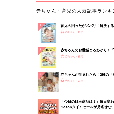
赤ちゃん・育児の人気記事ランキ
育児の困ったがズバリ！解決する
『ひよこクラブ 夏号』 4カ月～
赤ちゃん・育児
になるまで、育児に役立つ情報が
ぱい！
赤ちゃんのお世話まるわかり！『
てのひよこクラブ 夏号』〈巻頭
赤ちゃん・育児
集〉初めての授乳がうまくいく！
っぱい・ミルクの基本と夏のトラ
解決テク
赤ちゃんが生まれたら！2冊の「
ひよ」
赤ちゃん・育児
「今日の目玉商品は？」毎日変わ
mazonタイムセールが見逃せな