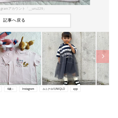
agramアカウント「__uru229」
記事へ戻る
4歳～
Instagram
ユニクロ/UNIQLO
app