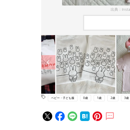
出典：Inst
ベビー・子ども服
0歳
1歳
2歳
3歳