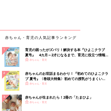
赤ちゃん・育児の人気記事ランキング
育児の困ったがズバリ！解決する本『ひよこクラブ
夏号』 4カ月～2才になるまで、育児に役立つ情報が
いっぱい！
赤ちゃん・育児
赤ちゃんのお世話まるわかり！『初めてのひよこクラ
ブ 夏号』〈巻頭大特集〉初めての授乳がうまくい
く！ おっぱい・ミルクの基本と夏のトラブル 解決テ
赤ちゃん・育児
ク
赤ちゃんが生まれたら！2冊の「たまひよ」
赤ちゃん・育児