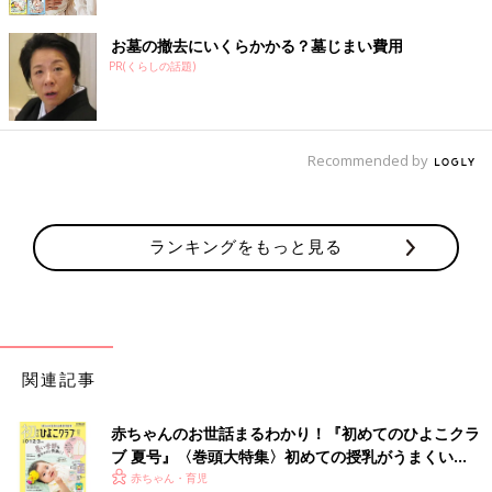
お墓の撤去にいくらかかる？墓じまい費用
PR(くらしの話題)
Recommended by
ランキングをもっと見る
関連記事
赤ちゃんのお世話まるわかり！『初めてのひよこクラ
ブ 夏号』〈巻頭大特集〉初めての授乳がうまくい
く！ おっぱい・ミルクの基本と夏のトラブル 解決テ
赤ちゃん・育児