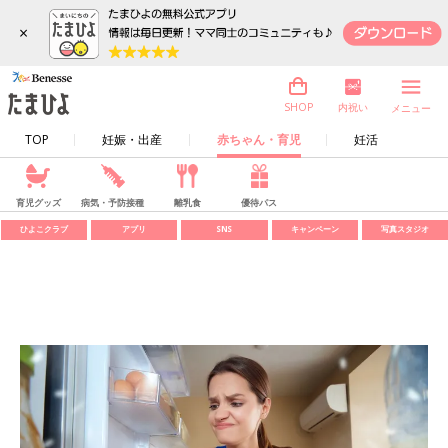
×
内祝い
SHOP
メニュー
TOP
妊娠・出産
赤ちゃん・育児
妊活
育児グッズ
病気・予防接種
離乳食
優待パス
ひよこクラブ
アプリ
SNS
キャンペーン
写真スタジオ