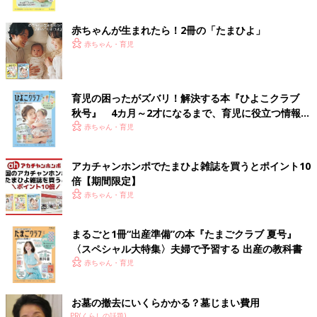
ク
赤ちゃんが生まれたら！2冊の「たまひよ」
赤ちゃん・育児
育児の困ったがズバリ！解決する本『ひよこクラブ
秋号』 4カ月～2才になるまで、育児に役立つ情報が
いっぱい！
赤ちゃん・育児
アカチャンホンポでたまひよ雑誌を買うとポイント10
倍【期間限定】
赤ちゃん・育児
まるごと1冊“出産準備”の本『たまごクラブ 夏号』
〈スペシャル大特集〉夫婦で予習する 出産の教科書
赤ちゃん・育児
お墓の撤去にいくらかかる？墓じまい費用
PR(くらしの話題)