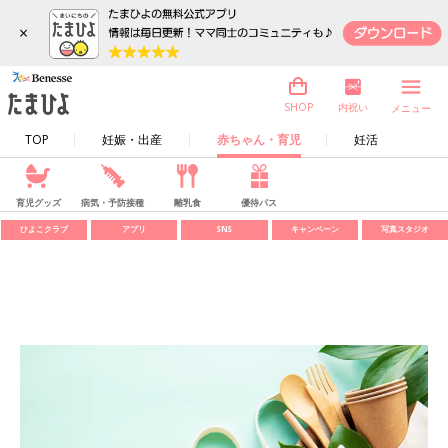
×
内祝い
SHOP
メニュー
TOP
妊娠・出産
赤ちゃん・育児
妊活
育児グッズ
病気・予防接種
離乳食
優待パス
ひよこクラブ
アプリ
SNS
キャンペーン
写真スタジオ