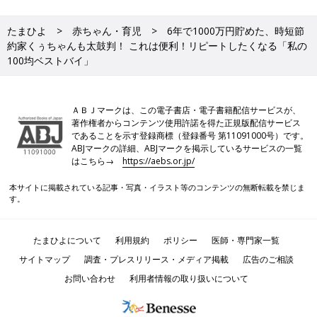
たまひよ
赤ちゃん・育児
6年で1000万円貯めた、時短節
約家くぅちゃんも太鼓判！ これは便利！リピートしたくなる「私の
100均ベストバイ」
ＡＢＪマークは、この電子書店・電子書籍配信サービスが、
著作権者からコンテンツ使用許諾を得た正規版配信サービス
であることを示す登録商標（登録番号 第11091000号）です。
ABJマークの詳細、ABJマークを掲示しているサービスの一覧
はこちら→
https://aebs.or.jp/
本サイトに掲載されている記事・写真・イラスト等のコンテンツの無断転載を禁じま
す。
たまひよについて
利用規約
ポリシー
医師・専門家一覧
サイトマップ
調査・プレスリリース・メディア掲載
広告のご相談
お問い合わせ
利用者情報の取り扱いについて