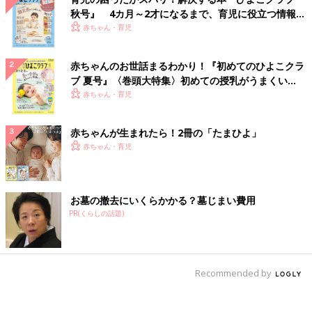
秋号』 4カ月～2才になるまで、育児に役立つ情報が
いっぱい！
赤ちゃん・育児
赤ちゃんのお世話まるわかり！『初めてのひよこクラ
ブ 夏号』〈巻頭大特集〉初めての授乳がうまくい
く！ おっぱい・ミルクの基本と夏のトラブル 解決テ
赤ちゃん・育児
ク
赤ちゃんが生まれたら！2冊の「たまひよ」
赤ちゃん・育児
お墓の撤去にいくらかかる？墓じまい費用
PR(くらしの話題)
Recommended by