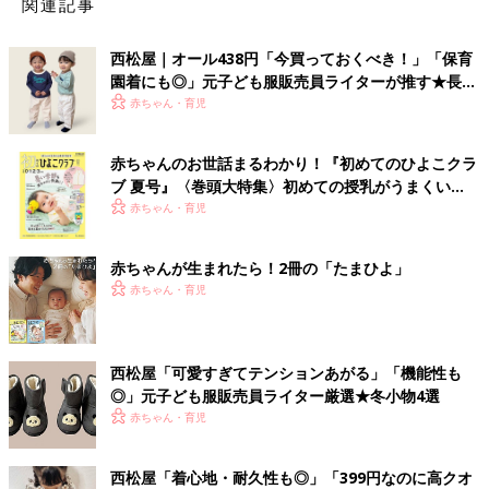
関連記事
西松屋｜オール438円「今買っておくべき！」「保育
園着にも◎」元子ども服販売員ライターが推す★長袖
Tシャツ5選
赤ちゃん・育児
赤ちゃんのお世話まるわかり！『初めてのひよこクラ
ブ 夏号』〈巻頭大特集〉初めての授乳がうまくい
く！ おっぱい・ミルクの基本と夏のトラブル 解決テ
赤ちゃん・育児
ク
赤ちゃんが生まれたら！2冊の「たまひよ」
赤ちゃん・育児
西松屋「可愛すぎてテンションあがる」「機能性も
◎」元子ども服販売員ライター厳選★冬小物4選
赤ちゃん・育児
西松屋「着心地・耐久性も◎」「399円なのに高クオ