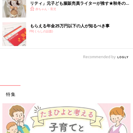
リティ」元子ども服販売員ライターが推す★秋冬のお
出かけアイテム5選
赤ちゃん・育児
もらえる年金25万円以下の人が知るべき事
PR(くらしの話題)
Recommended by
特集