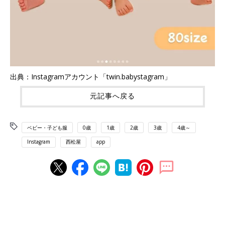
出典：Instagramアカウント「twin.babystagram」
元記事へ戻る
ベビー・子ども服
0歳
1歳
2歳
3歳
4歳～
Instagram
西松屋
app