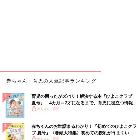
赤ちゃん・育児の人気記事ランキング
育児の困ったがズバリ！解決する本『ひよこクラブ
夏号』 4カ月～2才になるまで、育児に役立つ情報が
いっぱい！
赤ちゃん・育児
赤ちゃんのお世話まるわかり！『初めてのひよこクラ
ブ 夏号』〈巻頭大特集〉初めての授乳がうまくい
く！ おっぱい・ミルクの基本と夏のトラブル 解決テ
赤ちゃん・育児