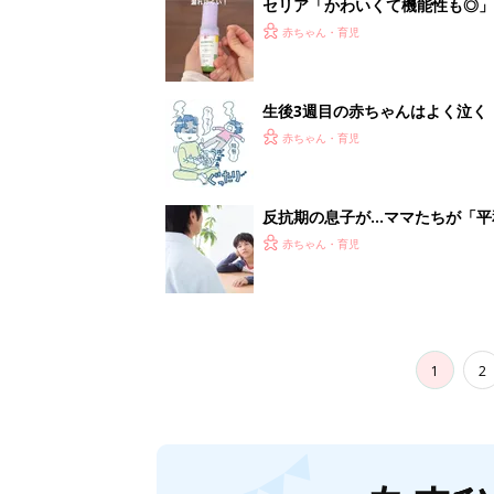
セリア「かわいくて機能性も◎」
赤ちゃん・育児
生後3週目の赤ちゃんはよく泣く
って本当？【専門家】
赤ちゃん・育児
反抗期の息子が...ママたちが「
赤ちゃん・育児
1
2