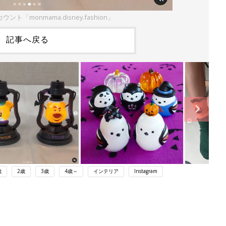
ウント「monmama.disney.fashion」
記事へ戻る
歳
2歳
3歳
4歳～
インテリア
Instagram