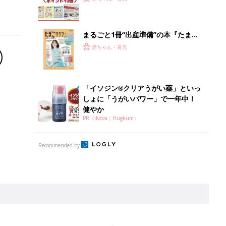
まるごと1冊“出産準備”の本『たまご
クラブ 夏号』〈スペシャル大特集〉
赤ちゃん・育児
夫婦で予習する 出産の教科書
「イソジン®クリアうがい薬」といっ
しょに「うがいパワー」で一年中！
健やか
PR（iNova｜Hugkum）
Recommended by