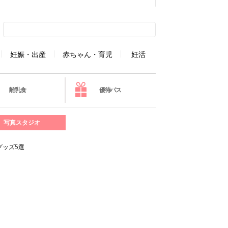
妊娠・出産
赤ちゃん・育児
妊活
離乳食
優待パス
写真スタジオ
グッズ5選