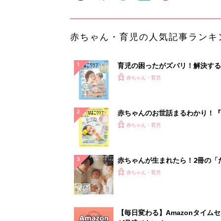
赤ちゃん・育児の人気記事ランキ
育児の困ったがズバリ！解決する
『ひよこクラブ 夏号』 4カ月～
赤ちゃん・育児
になるまで、育児に役立つ情報が
ぱい！
赤ちゃんのお世話まるわかり！『
てのひよこクラブ 夏号』〈巻頭
赤ちゃん・育児
集〉初めての授乳がうまくいく！
っぱい・ミルクの基本と夏のトラ
解決テク
赤ちゃんが生まれたら！2冊の「
ひよ」
赤ちゃん・育児
【毎日変わる】Amazonタイム