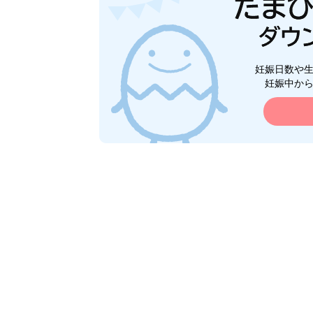
妊娠日数や
妊娠中か