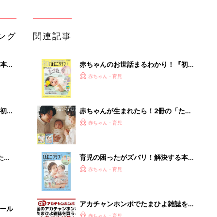
ング
関連記事
本
赤ちゃんのお世話まるわかり！『初め
2才
てのひよこクラブ 夏号』〈巻頭大特
赤ちゃん・育児
いっ
集〉初めての授乳がうまくいく！ お
っぱい・ミルクの基本と夏のトラブル
解決テク
初め
赤ちゃんが生まれたら！2冊の「たま
大特
ひよ」
赤ちゃん・育児
 お
ブル
たま
育児の困ったがズバリ！解決する本
『ひよこクラブ 夏号』 4カ月～2才
赤ちゃん・育児
になるまで、育児に役立つ情報がいっ
ぱい！
アカチャンホンポでたまひよ雑誌を買
セール
うとポイント10倍【期間限定】
赤ちゃん・育児