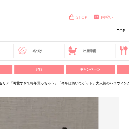
SHOP
内祝い
TOP
き
名づけ
出産準備
SNS
キャンペーン
セリア「可愛すぎて毎年買っちゃう」「今年は急いでゲット」大人気のハロウィン