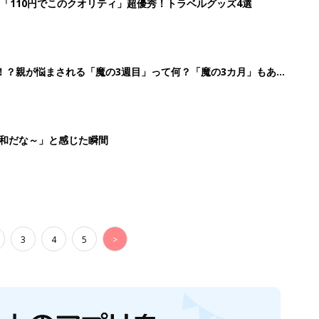
「110円でこのクオリティ」超優秀！トラベルグッズ4選
！？親が悩まされる「魔の3週目」って何？「魔の3カ月」もある
平和だな～」と感じた瞬間
3
4
5
>