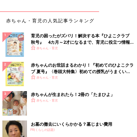
赤ちゃん・育児の人気記事ランキング
育児の困ったがズバリ！解決する本『ひよこクラブ
秋号』 4カ月～2才になるまで、育児に役立つ情報が
いっぱい！
赤ちゃん・育児
赤ちゃんのお世話まるわかり！『初めてのひよこクラ
ブ 夏号』〈巻頭大特集〉初めての授乳がうまくい
く！ おっぱい・ミルクの基本と夏のトラブル 解決テ
赤ちゃん・育児
ク
赤ちゃんが生まれたら！2冊の「たまひよ」
赤ちゃん・育児
お墓の撤去にいくらかかる？墓じまい費用
PR(くらしの話題)