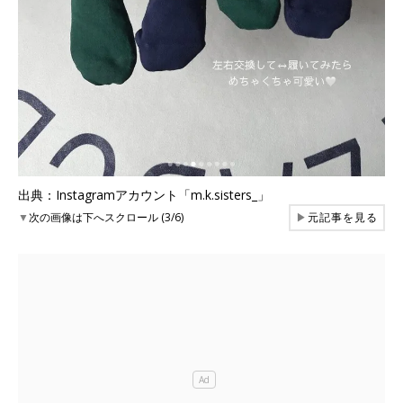
出典：Instagramアカウント「m.k.sisters_」
▼
次の画像は下へスクロール (3/6)
▶
元記事を見る