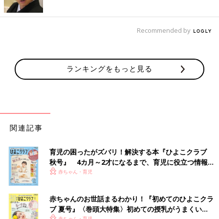
Recommended by
ランキングをもっと見る
関連記事
育児の困ったがズバリ！解決する本『ひよこクラブ
秋号』 4カ月～2才になるまで、育児に役立つ情報が
いっぱい！
赤ちゃん・育児
赤ちゃんのお世話まるわかり！『初めてのひよこクラ
ブ 夏号』〈巻頭大特集〉初めての授乳がうまくい
赤ちゃん・育児