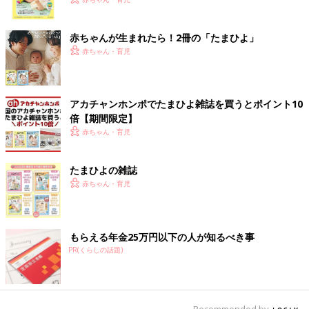
く！ おっぱい・ミルクの基本と夏のトラブル 解決テ
ク
赤ちゃんが生まれたら！2冊の「たまひよ」
赤ちゃん・育児
アカチャンホンポでたまひよ雑誌を買うとポイント10
倍【期間限定】
赤ちゃん・育児
たまひよの雑誌
赤ちゃん・育児
もらえる年金25万円以下の人が知るべき事
PR(くらしの話題)
Recommended by