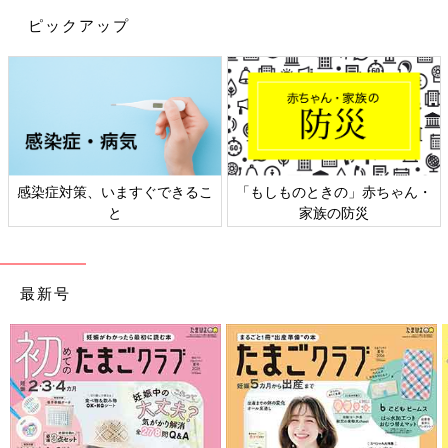
ピックアップ
染症対策、いますぐできるこ
「もしものときの」赤ちゃん・
日
と
家族の防災
最新号