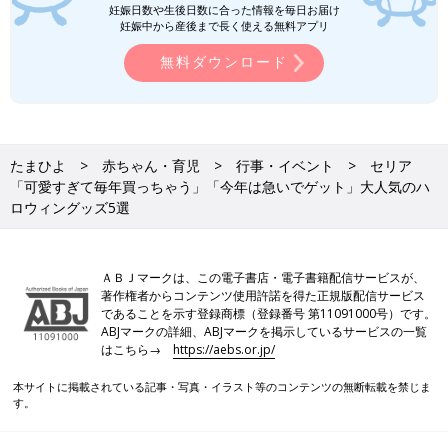
妊娠日数や生後日数に合った情報を毎日お届け
妊娠中から産後まで長く使える無料アプリ
無料ダウンロード
たまひよ
赤ちゃん・育児
行事・イベント
セリア
「可愛すぎて毎年買っちゃう」「今年は急いでゲット」大人気のハ
ロウィングッズ5選
ＡＢＪマークは、この電子書店・電子書籍配信サービスが、
著作権者からコンテンツ使用許諾を得た正規版配信サービス
であることを示す登録商標（登録番号 第11091000号）です。
ABJマークの詳細、ABJマークを掲示しているサービスの一覧
はこちら→
https://aebs.or.jp/
本サイトに掲載されている記事・写真・イラスト等のコンテンツの無断転載を禁じま
す。