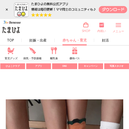
×
内祝い
SHOP
メニュー
TOP
妊娠・出産
赤ちゃん・育児
妊活
育児グッズ
病気・予防接種
離乳食
優待パス
ひよこクラブ
アプリ
SNS
キャンペーン
写真スタジオ