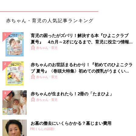
赤ちゃん・育児の人気記事ランキング
育児の困ったがズバリ！解決する本『ひよこクラブ
夏号』 4カ月～2才になるまで、育児に役立つ情報が
いっぱい！
赤ちゃん・育児
赤ちゃんのお世話まるわかり！『初めてのひよこクラ
ブ 夏号』〈巻頭大特集〉初めての授乳がうまくい
く！ おっぱい・ミルクの基本と夏のトラブル 解決テ
赤ちゃん・育児
ク
赤ちゃんが生まれたら！2冊の「たまひよ」
赤ちゃん・育児
お墓の撤去にいくらかかる？墓じまい費用
PR(くらしの話題)