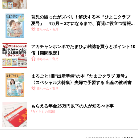
育児の困ったがズバリ！解決する本『ひよこクラブ
夏号』 4カ月～2才になるまで、育児に役立つ情報が
いっぱい！
赤ちゃん・育児
アカチャンホンポでたまひよ雑誌を買うとポイント10
倍【期間限定】
赤ちゃん・育児
まるごと1冊“出産準備”の本『たまごクラブ 夏号』
〈スペシャル大特集〉夫婦で予習する 出産の教科書
赤ちゃん・育児
もらえる年金25万円以下の人が知るべき事
PR(くらしの話題)
Recommended by