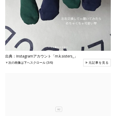
出典：Instagramアカウント「m.k.sisters_」
▼
次の画像は下へスクロール (3/6)
▶
元記事を見る