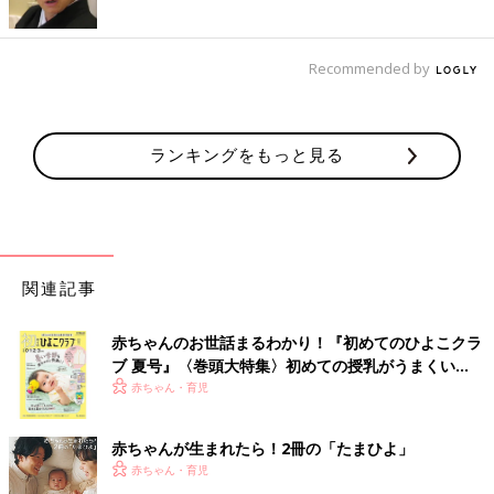
Recommended by
ランキングをもっと見る
関連記事
赤ちゃんのお世話まるわかり！『初めてのひよこクラ
ブ 夏号』〈巻頭大特集〉初めての授乳がうまくい
く！ おっぱい・ミルクの基本と夏のトラブル 解決テ
赤ちゃん・育児
ク
赤ちゃんが生まれたら！2冊の「たまひよ」
赤ちゃん・育児