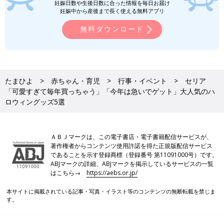
妊娠日数や生後日数に合った情報を毎日お届け
妊娠中から産後まで長く使える無料アプリ
無料ダウンロード
たまひよ
赤ちゃん・育児
行事・イベント
セリア
「可愛すぎて毎年買っちゃう」「今年は急いでゲット」大人気のハ
ロウィングッズ5選
ＡＢＪマークは、この電子書店・電子書籍配信サービスが、
著作権者からコンテンツ使用許諾を得た正規版配信サービス
であることを示す登録商標（登録番号 第11091000号）です。
ABJマークの詳細、ABJマークを掲示しているサービスの一覧
はこちら→
https://aebs.or.jp/
本サイトに掲載されている記事・写真・イラスト等のコンテンツの無断転載を禁じま
す。