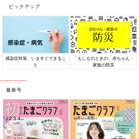
ピックアップ
日本外来小児科学会リーフレッ
六星占術 細木かおりさんの人生
ト検討会
相談
最新号