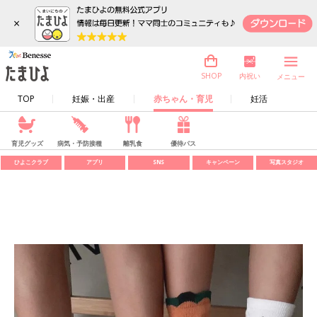
×
内祝い
SHOP
メニュー
TOP
妊娠・出産
赤ちゃん・育児
妊活
育児グッズ
病気・予防接種
離乳食
優待パス
ひよこクラブ
アプリ
SNS
キャンペーン
写真スタジオ