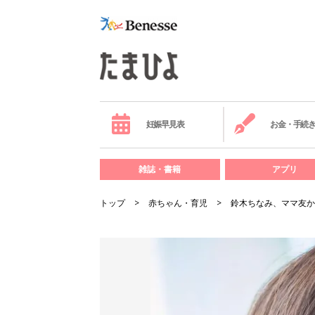
妊娠早見表
お金・手続
雑誌・書籍
アプリ
トップ
赤ちゃん・育児
鈴木ちなみ、ママ友か