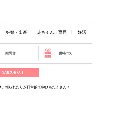
妊娠・出産
赤ちゃん・育児
妊活
離乳食
優待パス
写真スタジオ
り、頼られたりが日常的で学びもたくさん！