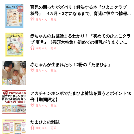
育児の困ったがズバリ！解決する本『ひよこクラブ
秋号』 4カ月～2才になるまで、育児に役立つ情報が
いっぱい！
赤ちゃん・育児
赤ちゃんのお世話まるわかり！『初めてのひよこクラ
ブ 夏号』〈巻頭大特集〉初めての授乳がうまくい
く！ おっぱい・ミルクの基本と夏のトラブル 解決テ
赤ちゃん・育児
ク
赤ちゃんが生まれたら！2冊の「たまひよ」
赤ちゃん・育児
アカチャンホンポでたまひよ雑誌を買うとポイント10
倍【期間限定】
赤ちゃん・育児
たまひよの雑誌
赤ちゃん・育児