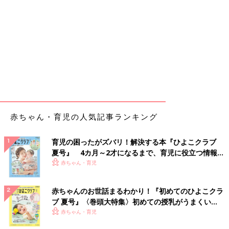
赤ちゃん・育児の人気記事ランキング
育児の困ったがズバリ！解決する本『ひよこクラブ
夏号』 4カ月～2才になるまで、育児に役立つ情報が
いっぱい！
赤ちゃん・育児
赤ちゃんのお世話まるわかり！『初めてのひよこクラ
ブ 夏号』〈巻頭大特集〉初めての授乳がうまくい
く！ おっぱい・ミルクの基本と夏のトラブル 解決テ
赤ちゃん・育児
ク