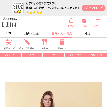
×
内祝い
SHOP
メニュー
TOP
妊娠・出産
赤ちゃん・育児
妊活
育児グッズ
病気・予防接種
離乳食
優待パス
ひよこクラブ
アプリ
SNS
キャンペーン
写真スタジオ