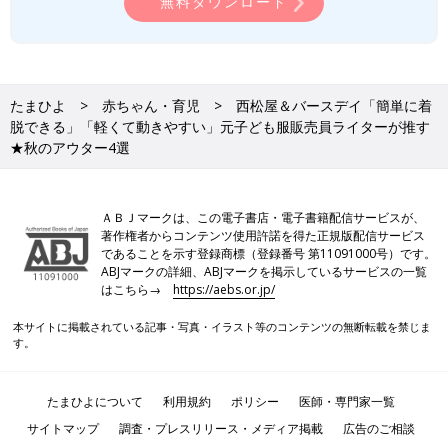
無料ダウンロード
たまひよ
赤ちゃん・育児
西松屋＆バースデイ「簡単に着
脱できる」「軽くて動きやすい」元子ども服販売員ライターが推す
★秋のアウター4選
ＡＢＪマークは、この電子書店・電子書籍配信サービスが、
著作権者からコンテンツ使用許諾を得た正規版配信サービス
であることを示す登録商標（登録番号 第11091000号）です。
ABJマークの詳細、ABJマークを掲示しているサービスの一覧
はこちら→
https://aebs.or.jp/
本サイトに掲載されている記事・写真・イラスト等のコンテンツの無断転載を禁じま
す。
たまひよについて
利用規約
ポリシー
医師・専門家一覧
サイトマップ
調査・プレスリリース・メディア掲載
広告のご相談