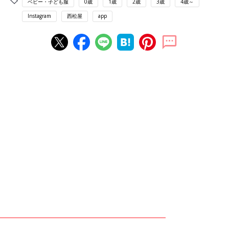
ベビー・子ども服
0歳
1歳
2歳
3歳
4歳～
Instagram
西松屋
app