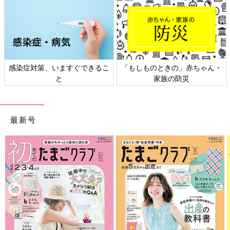
すぐできるこ
「もしものときの」赤ちゃん・
日本外来小児科学会
家族の防災
ト検討会
最新号