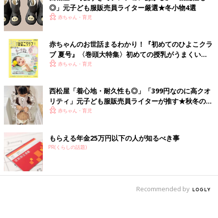
◎」元子ども服販売員ライター厳選★冬小物4選
赤ちゃん・育児
赤ちゃんのお世話まるわかり！『初めてのひよこクラ
ブ 夏号』〈巻頭大特集〉初めての授乳がうまくい
く！ おっぱい・ミルクの基本と夏のトラブル 解決テ
赤ちゃん・育児
ク
西松屋「着心地・耐久性も◎」「399円なのに高クオ
リティ」元子ども服販売員ライターが推す★秋冬のお
出かけアイテム5選
赤ちゃん・育児
もらえる年金25万円以下の人が知るべき事
PR(くらしの話題)
Recommended by