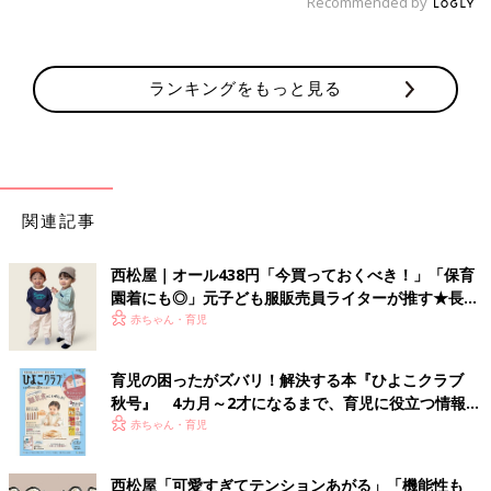
Recommended by
ランキングをもっと見る
関連記事
西松屋｜オール438円「今買っておくべき！」「保育
園着にも◎」元子ども服販売員ライターが推す★長袖
Tシャツ5選
赤ちゃん・育児
育児の困ったがズバリ！解決する本『ひよこクラブ
秋号』 4カ月～2才になるまで、育児に役立つ情報が
いっぱい！
赤ちゃん・育児
西松屋「可愛すぎてテンションあがる」「機能性も