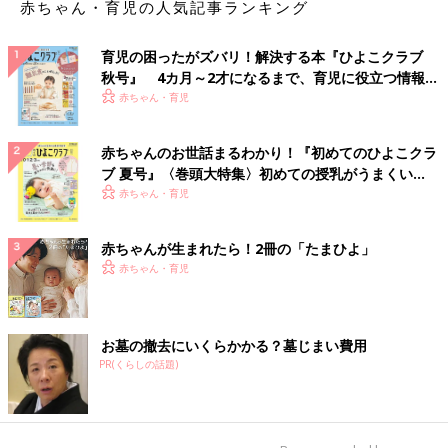
赤ちゃん・育児の人気記事ランキング
育児の困ったがズバリ！解決する本『ひよこクラブ
秋号』 4カ月～2才になるまで、育児に役立つ情報が
いっぱい！
赤ちゃん・育児
赤ちゃんのお世話まるわかり！『初めてのひよこクラ
ブ 夏号』〈巻頭大特集〉初めての授乳がうまくい
く！ おっぱい・ミルクの基本と夏のトラブル 解決テ
赤ちゃん・育児
ク
赤ちゃんが生まれたら！2冊の「たまひよ」
赤ちゃん・育児
お墓の撤去にいくらかかる？墓じまい費用
PR(くらしの話題)