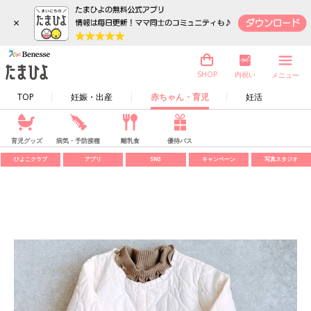
×
内祝い
SHOP
メニュー
TOP
妊娠・出産
赤ちゃん・育児
妊活
育児グッズ
病気・予防接種
離乳食
優待パス
ひよこクラブ
アプリ
SNS
キャンペーン
写真スタジオ