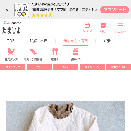
×
内祝い
SHOP
メニュー
TOP
妊娠・出産
赤ちゃん・育児
妊活
育児グッズ
病気・予防接種
離乳食
優待パス
ひよこクラブ
アプリ
SNS
キャンペーン
写真スタジオ