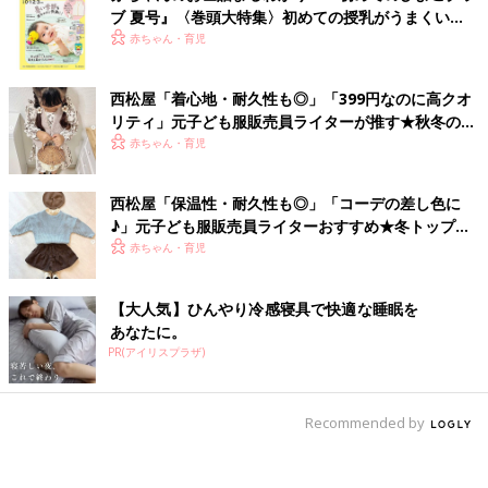
ブ 夏号』〈巻頭大特集〉初めての授乳がうまくい
く！ おっぱい・ミルクの基本と夏のトラブル 解決テ
赤ちゃん・育児
ク
西松屋「着心地・耐久性も◎」「399円なのに高クオ
リティ」元子ども服販売員ライターが推す★秋冬のお
出かけアイテム5選
赤ちゃん・育児
西松屋「保温性・耐久性も◎」「コーデの差し色に
♪」元子ども服販売員ライターおすすめ★冬トップス5
選
赤ちゃん・育児
【大人気】ひんやり冷感寝具で快適な睡眠を
あなたに。
PR(アイリスプラザ)
Recommended by