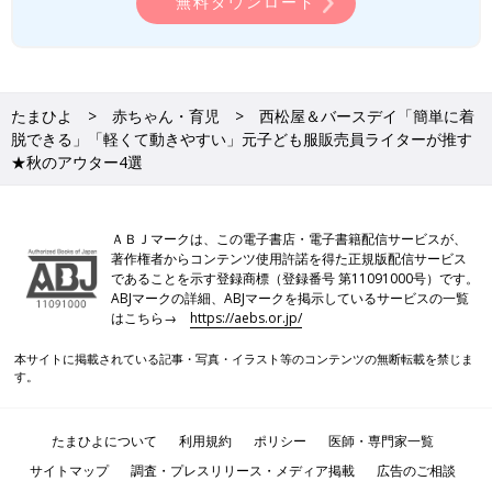
無料ダウンロード
たまひよ
赤ちゃん・育児
西松屋＆バースデイ「簡単に着
脱できる」「軽くて動きやすい」元子ども服販売員ライターが推す
★秋のアウター4選
ＡＢＪマークは、この電子書店・電子書籍配信サービスが、
著作権者からコンテンツ使用許諾を得た正規版配信サービス
であることを示す登録商標（登録番号 第11091000号）です。
ABJマークの詳細、ABJマークを掲示しているサービスの一覧
はこちら→
https://aebs.or.jp/
本サイトに掲載されている記事・写真・イラスト等のコンテンツの無断転載を禁じま
す。
たまひよについて
利用規約
ポリシー
医師・専門家一覧
サイトマップ
調査・プレスリリース・メディア掲載
広告のご相談