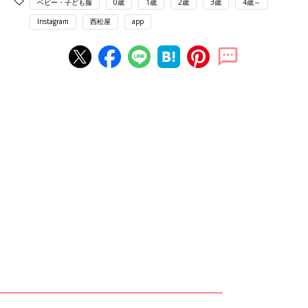
ベビー・子ども服
0歳
1歳
2歳
3歳
4歳～
Instagram
西松屋
app