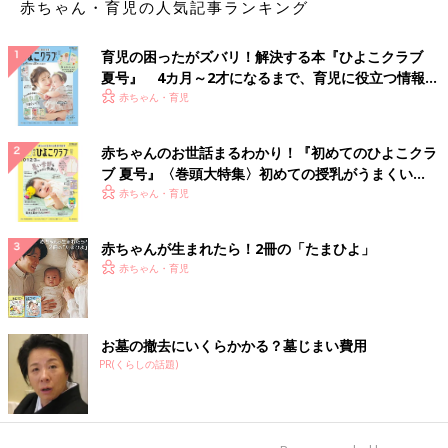
赤ちゃん・育児の人気記事ランキング
育児の困ったがズバリ！解決する本『ひよこクラブ
夏号』 4カ月～2才になるまで、育児に役立つ情報が
いっぱい！
赤ちゃん・育児
赤ちゃんのお世話まるわかり！『初めてのひよこクラ
ブ 夏号』〈巻頭大特集〉初めての授乳がうまくい
く！ おっぱい・ミルクの基本と夏のトラブル 解決テ
赤ちゃん・育児
ク
赤ちゃんが生まれたら！2冊の「たまひよ」
赤ちゃん・育児
お墓の撤去にいくらかかる？墓じまい費用
PR(くらしの話題)