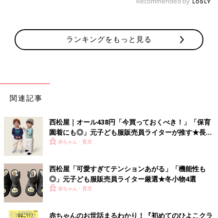
Recommended by
ランキングをもっと見る
関連記事
西松屋｜オール438円「今買っておくべき！」「保育
園着にも◎」元子ども服販売員ライターが推す★長袖
Tシャツ5選
赤ちゃん・育児
西松屋「可愛すぎてテンションあがる」「機能性も
◎」元子ども服販売員ライター厳選★冬小物4選
赤ちゃん・育児
赤ちゃんのお世話まるわかり！『初めてのひよこクラ