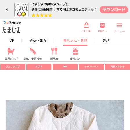
×
内祝い
SHOP
メニュー
TOP
妊娠・出産
赤ちゃん・育児
妊活
育児グッズ
病気・予防接種
離乳食
優待パス
ひよこクラブ
アプリ
SNS
キャンペーン
写真スタジオ