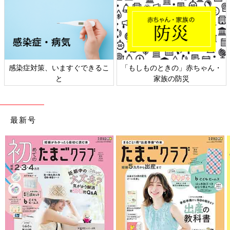
、いますぐできるこ
「もしものときの」赤ちゃん・
日本外来小児
と
家族の防災
ト
最新号