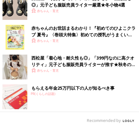
◎」元子ども服販売員ライター厳選★冬小物4選
赤ちゃん・育児
赤ちゃんのお世話まるわかり！『初めてのひよこクラ
ブ 夏号』〈巻頭大特集〉初めての授乳がうまくい
く！ おっぱい・ミルクの基本と夏のトラブル 解決テ
赤ちゃん・育児
ク
西松屋「着心地・耐久性も◎」「399円なのに高クオ
リティ」元子ども服販売員ライターが推す★秋冬のお
出かけアイテム5選
赤ちゃん・育児
もらえる年金25万円以下の人が知るべき事
PR(くらしの話題)
Recommended by