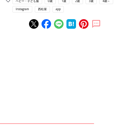
ベビー・子ども服
0歳
1歳
2歳
3歳
4歳～
Instagram
西松屋
app