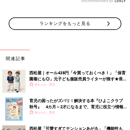
Recommended by
ランキングをもっと見る
関連記事
西松屋｜オール438円「今買っておくべき！」「保育
園着にも◎」元子ども服販売員ライターが推す★長袖
Tシャツ5選
赤ちゃん・育児
育児の困ったがズバリ！解決する本『ひよこクラブ
秋号』 4カ月～2才になるまで、育児に役立つ情報が
いっぱい！
赤ちゃん・育児
西松屋「可愛すぎてテンションあがる」「機能性も