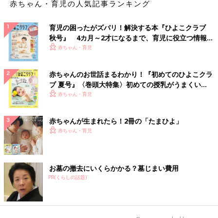
赤ちゃん・育児の人気記事ランキング
育児の困ったがズバリ！解決する本『ひよこクラブ
秋号』 4カ月～2才になるまで、育児に役立つ情報が
いっぱい！
赤ちゃん・育児
赤ちゃんのお世話まるわかり！『初めてのひよこクラ
ブ 夏号』〈巻頭大特集〉初めての授乳がうまくい
く！ おっぱい・ミルクの基本と夏のトラブル 解決テ
赤ちゃん・育児
ク
赤ちゃんが生まれたら！2冊の「たまひよ」
赤ちゃん・育児
お墓の撤去にいくらかかる？墓じまい費用
PR(くらしの話題)