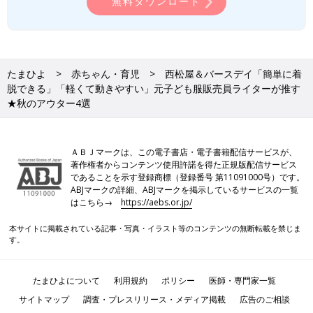
無料ダウンロード
たまひよ
赤ちゃん・育児
西松屋＆バースデイ「簡単に着
脱できる」「軽くて動きやすい」元子ども服販売員ライターが推す
★秋のアウター4選
ＡＢＪマークは、この電子書店・電子書籍配信サービスが、
著作権者からコンテンツ使用許諾を得た正規版配信サービス
であることを示す登録商標（登録番号 第11091000号）です。
ABJマークの詳細、ABJマークを掲示しているサービスの一覧
はこちら→
https://aebs.or.jp/
本サイトに掲載されている記事・写真・イラスト等のコンテンツの無断転載を禁じま
す。
たまひよについて
利用規約
ポリシー
医師・専門家一覧
サイトマップ
調査・プレスリリース・メディア掲載
広告のご相談