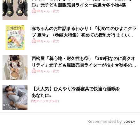
◎」元子ども服販売員ライター厳選★冬小物4選
赤ちゃん・育児
赤ちゃんのお世話まるわかり！『初めてのひよこクラ
ブ 夏号』〈巻頭大特集〉初めての授乳がうまくい
く！ おっぱい・ミルクの基本と夏のトラブル 解決テ
赤ちゃん・育児
ク
西松屋「着心地・耐久性も◎」「399円なのに高クオ
リティ」元子ども服販売員ライターが推す★秋冬のお
出かけアイテム5選
赤ちゃん・育児
【大人気】ひんやり冷感寝具で快適な睡眠を
あなたに。
PR(アイリスプラザ)
Recommended by