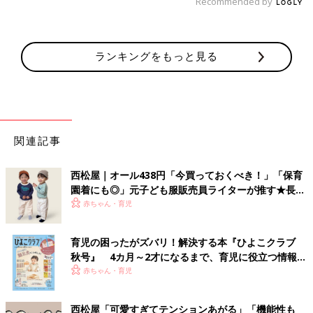
Recommended by
ランキングをもっと見る
関連記事
西松屋｜オール438円「今買っておくべき！」「保育
園着にも◎」元子ども服販売員ライターが推す★長袖
Tシャツ5選
赤ちゃん・育児
育児の困ったがズバリ！解決する本『ひよこクラブ
秋号』 4カ月～2才になるまで、育児に役立つ情報が
いっぱい！
赤ちゃん・育児
西松屋「可愛すぎてテンションあがる」「機能性も