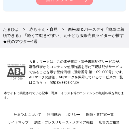
たまひよ
赤ちゃん・育児
西松屋＆バースデイ「簡単に着
脱できる」「軽くて動きやすい」元子ども服販売員ライターが推す
★秋のアウター4選
ＡＢＪマークは、この電子書店・電子書籍配信サービスが、
著作権者からコンテンツ使用許諾を得た正規版配信サービス
であることを示す登録商標（登録番号 第11091000号）です。
ABJマークの詳細、ABJマークを掲示しているサービスの一覧
はこちら→
https://aebs.or.jp/
本サイトに掲載されている記事・写真・イラスト等のコンテンツの無断転載を禁じま
す。
たまひよについて
利用規約
ポリシー
医師・専門家一覧
サイトマップ
調査・プレスリリース・メディア掲載
広告のご相談