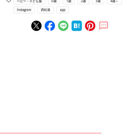
ベビー・子ども服
0歳
1歳
2歳
3歳
4歳～
Instagram
西松屋
app