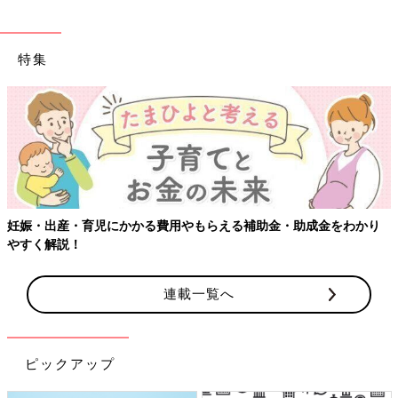
特集
妊娠・出産・育児にかかる費用やもらえる補助金・助成金をわかり
やすく解説！
連載一覧へ
ピックアップ