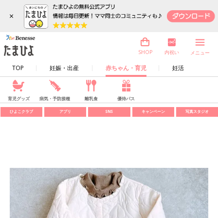
×
内祝い
SHOP
メニュー
TOP
妊娠・出産
赤ちゃん・育児
妊活
育児グッズ
病気・予防接種
離乳食
優待パス
ひよこクラブ
アプリ
SNS
キャンペーン
写真スタジオ