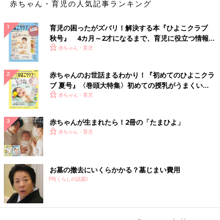
赤ちゃん・育児の人気記事ランキング
育児の困ったがズバリ！解決する本『ひよこクラブ
秋号』 4カ月～2才になるまで、育児に役立つ情報が
いっぱい！
赤ちゃん・育児
赤ちゃんのお世話まるわかり！『初めてのひよこクラ
ブ 夏号』〈巻頭大特集〉初めての授乳がうまくい
く！ おっぱい・ミルクの基本と夏のトラブル 解決テ
赤ちゃん・育児
ク
赤ちゃんが生まれたら！2冊の「たまひよ」
赤ちゃん・育児
お墓の撤去にいくらかかる？墓じまい費用
PR(くらしの話題)