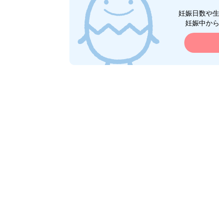
妊娠日数や
妊娠中か