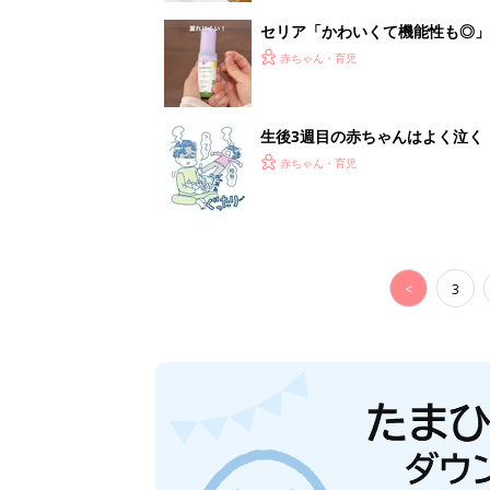
セリア「かわいくて機能性も◎」
赤ちゃん・育児
生後3週目の赤ちゃんはよく泣く
って本当？【専門家】
赤ちゃん・育児
<
3