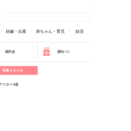
妊娠・出産
赤ちゃん・育児
妊活
離乳食
優待パス
写真スタジオ
アウター4選