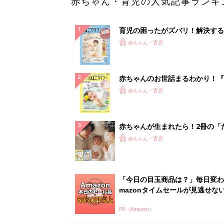
赤ちゃん・育児の人気記事ランキ
育児の困ったがズバリ！解決する
『ひよこクラブ 秋号』 4カ月～
赤ちゃん・育児
になるまで、育児に役立つ情報が
ぱい！
赤ちゃんのお世話まるわかり！『
てのひよこクラブ 夏号』〈巻頭
赤ちゃん・育児
集〉初めての授乳がうまくいく！
っぱい・ミルクの基本と夏のトラ
解決テク
赤ちゃんが生まれたら！2冊の「
ひよ」
赤ちゃん・育児
「今日の目玉商品は？」毎日変わ
mazonタイムセールが見逃せな
PR（Amazon）