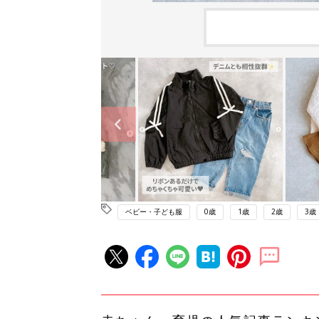
ベビー・子ども服
0歳
1歳
2歳
3歳