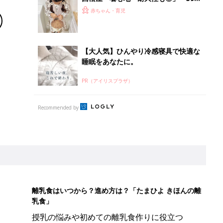
円なのに高クオリティ」元子ども服販
赤ちゃん・育児
売員ライターが推す★秋冬のお出かけ
アイテム5選
【大人気】ひんやり冷感寝具で快適な
睡眠をあなたに。
PR（アイリスプラザ）
Recommended by
離乳食はいつから？進め方は？「たまひよ きほんの離
乳食」
授乳の悩みや初めての離乳食作りに役立つ