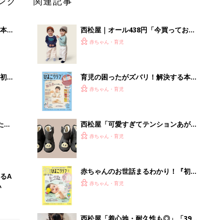
ング
関連記事
本
西松屋｜オール438円「今買っておく
2才
べき！」「保育園着にも◎」元子ども
赤ちゃん・育児
いっ
服販売員ライターが推す★長袖Tシャ
ツ5選
初め
育児の困ったがズバリ！解決する本
大特
『ひよこクラブ 秋号』 4カ月～2才
赤ちゃん・育児
 お
になるまで、育児に役立つ情報がいっ
ブル
ぱい！
たま
西松屋「可愛すぎてテンションあが
る」「機能性も◎」元子ども服販売員
赤ちゃん・育児
ライター厳選★冬小物4選
赤ちゃんのお世話まるわかり！『初め
るA
てのひよこクラブ 夏号』〈巻頭大特
赤ちゃん・育児
い
集〉初めての授乳がうまくいく！ お
っぱい・ミルクの基本と夏のトラブル
解決テク
西松屋「着心地・耐久性も◎」「399