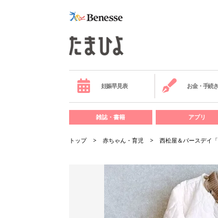
妊娠早見表
お金・手続
雑誌・書籍
アプリ
トップ
赤ちゃん・育児
西松屋＆バースデイ「