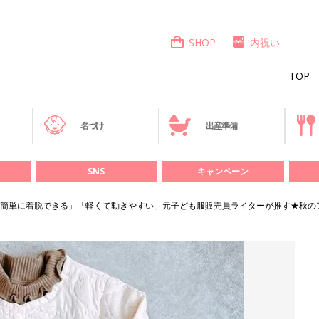
SHOP
内祝い
TOP
き
名づけ
出産準備
SNS
キャンペーン
簡単に着脱できる」「軽くて動きやすい」元子ども服販売員ライターが推す★秋の