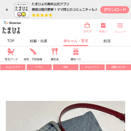
×
内祝い
SHOP
メニュー
TOP
妊娠・出産
赤ちゃん・育児
妊活
育児グッズ
病気・予防接種
離乳食
優待パス
ひよこクラブ
アプリ
SNS
キャンペーン
写真スタジオ