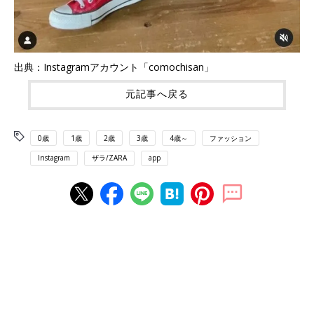
出典：Instagramアカウント「comochisan」
元記事へ戻る
0歳
1歳
2歳
3歳
4歳～
ファッション
Instagram
ザラ/ZARA
app