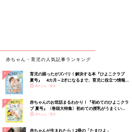
赤ちゃん・育児の人気記事ランキング
育児の困ったがズバリ！解決する本『ひよこクラブ
夏号』 4カ月～2才になるまで、育児に役立つ情報が
いっぱい！
赤ちゃん・育児
赤ちゃんのお世話まるわかり！『初めてのひよこクラ
ブ 夏号』〈巻頭大特集〉初めての授乳がうまくい
く！ おっぱい・ミルクの基本と夏のトラブル 解決テ
赤ちゃん・育児
ク
赤ちゃんが生まれたら！2冊の「たまひよ」