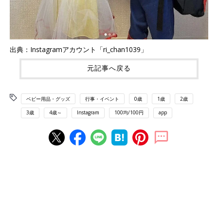
出典：Instagramアカウント「ri_chan1039」
元記事へ戻る
ベビー用品・グッズ
行事・イベント
0歳
1歳
2歳
3歳
4歳～
Instagram
100均/100円
app