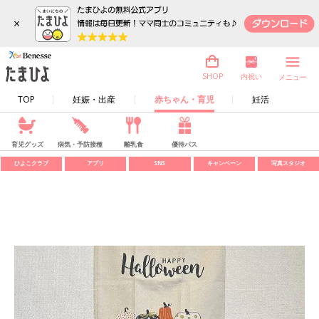
×
内祝い
SHOP
メニュー
TOP
妊娠・出産
赤ちゃん・育児
妊活
育児グッズ
病気・予防接種
離乳食
優待パス
ひよこクラブ
アプリ
SNS
キャンペーン
写真スタジオ