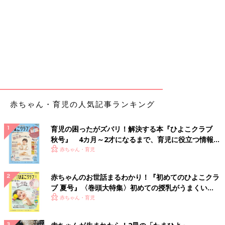
赤ちゃん・育児の人気記事ランキング
育児の困ったがズバリ！解決する本『ひよこクラブ
秋号』 4カ月～2才になるまで、育児に役立つ情報が
いっぱい！
赤ちゃん・育児
赤ちゃんのお世話まるわかり！『初めてのひよこクラ
ブ 夏号』〈巻頭大特集〉初めての授乳がうまくい
く！ おっぱい・ミルクの基本と夏のトラブル 解決テ
赤ちゃん・育児
ク