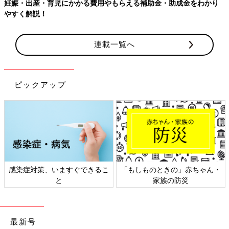
児にかかる費用やもらえる補助金・助成金をわかり
【ワクチン接種
連載一覧へ
ピックアップ
、いますぐできるこ
「もしものときの」赤ちゃん・
日本外来小児
と
家族の防災
ト
最新号