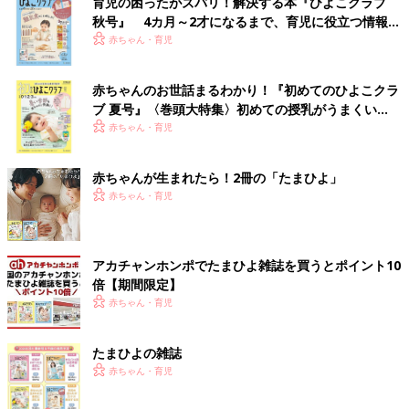
育児の困ったがズバリ！解決する本『ひよこクラブ
秋号』 4カ月～2才になるまで、育児に役立つ情報が
いっぱい！
赤ちゃん・育児
赤ちゃんのお世話まるわかり！『初めてのひよこクラ
ブ 夏号』〈巻頭大特集〉初めての授乳がうまくい
く！ おっぱい・ミルクの基本と夏のトラブル 解決テ
赤ちゃん・育児
ク
赤ちゃんが生まれたら！2冊の「たまひよ」
赤ちゃん・育児
アカチャンホンポでたまひよ雑誌を買うとポイント10
倍【期間限定】
赤ちゃん・育児
たまひよの雑誌
赤ちゃん・育児