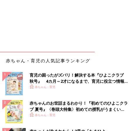
赤ちゃん・育児の人気記事ランキング
育児の困ったがズバリ！解決する本『ひよこクラブ
秋号』 4カ月～2才になるまで、育児に役立つ情報が
いっぱい！
赤ちゃん・育児
赤ちゃんのお世話まるわかり！『初めてのひよこクラ
ブ 夏号』〈巻頭大特集〉初めての授乳がうまくい
く！ おっぱい・ミルクの基本と夏のトラブル 解決テ
赤ちゃん・育児
ク