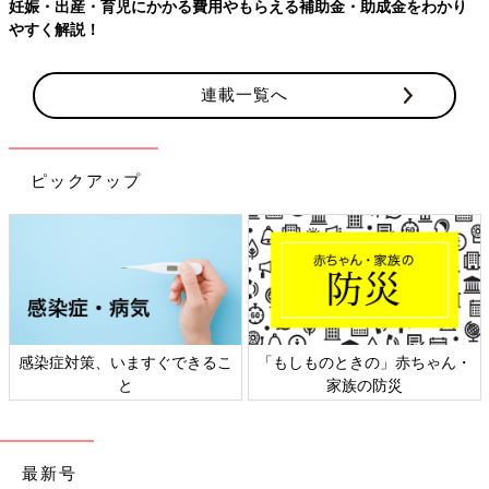
助金・助成金をわかり
【ワクチン接種できるものも】妊婦の感染症
連載一覧へ
ピックアップ
もしものときの」赤ちゃん・
日本外来小児科学会リーフレッ
六星
家族の防災
ト検討会
最新号