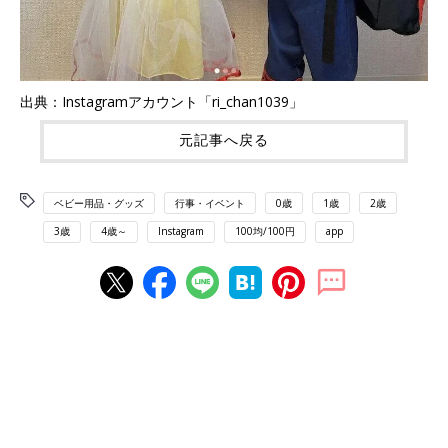
出典：Instagramアカウント「ri_chan1039」
元記事へ戻る
ベビー用品・グッズ
行事・イベント
0歳
1歳
2歳
3歳
4歳～
Instagram
100均/100円
app