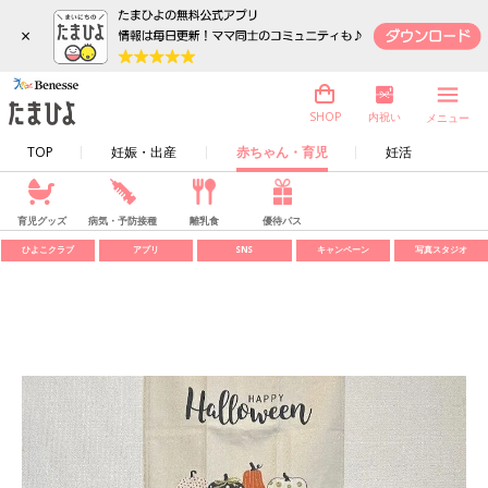
×
内祝い
SHOP
メニュー
TOP
妊娠・出産
赤ちゃん・育児
妊活
育児グッズ
病気・予防接種
離乳食
優待パス
ひよこクラブ
アプリ
SNS
キャンペーン
写真スタジオ