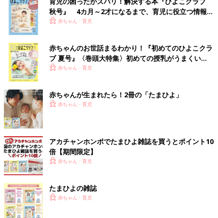
育児の困ったがズバリ！解決する本『ひよこクラブ
秋号』 4カ月～2才になるまで、育児に役立つ情報が
いっぱい！
赤ちゃん・育児
赤ちゃんのお世話まるわかり！『初めてのひよこクラ
ブ 夏号』〈巻頭大特集〉初めての授乳がうまくい
く！ おっぱい・ミルクの基本と夏のトラブル 解決テ
赤ちゃん・育児
ク
赤ちゃんが生まれたら！2冊の「たまひよ」
赤ちゃん・育児
アカチャンホンポでたまひよ雑誌を買うとポイント10
倍【期間限定】
赤ちゃん・育児
たまひよの雑誌
赤ちゃん・育児