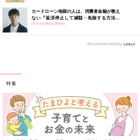
カードローン地獄の人は、消費者金融が教え
ない『返済停止して減額・免除する方法』
PR(渋谷法務総合事務所)
で...
Recommended by
特集
【ワクチン接種できるものも】妊婦の感染症対策、知っておいて！