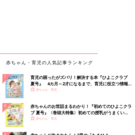
赤ちゃん・育児の人気記事ランキング
育児の困ったがズバリ！解決する本『ひよこクラブ
夏号』 4カ月～2才になるまで、育児に役立つ情報が
いっぱい！
赤ちゃん・育児
赤ちゃんのお世話まるわかり！『初めてのひよこクラ
ブ 夏号』〈巻頭大特集〉初めての授乳がうまくい
く！ おっぱい・ミルクの基本と夏のトラブル 解決テ
赤ちゃん・育児
ク