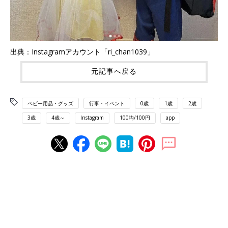
出典：Instagramアカウント「ri_chan1039」
元記事へ戻る
ベビー用品・グッズ
行事・イベント
0歳
1歳
2歳
3歳
4歳～
Instagram
100均/100円
app