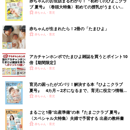
赤ちゃんのお世話まるわかり！『初めてのひよこクラ
ブ 夏号』〈巻頭大特集〉初めての授乳がうまくい
く！ おっぱい・ミルクの基本と夏のトラブル 解決テ
赤ちゃん・育児
ク
赤ちゃんが生まれたら！2冊の「たまひよ」
赤ちゃん・育児
アカチャンホンポでたまひよ雑誌を買うとポイント10
倍【期間限定】
赤ちゃん・育児
育児の困ったがズバリ！解決する本『ひよこクラブ
夏号』 4カ月～2才になるまで、育児に役立つ情報が
いっぱい！
赤ちゃん・育児
まるごと1冊“出産準備”の本『たまごクラブ 夏号』
〈スペシャル大特集〉夫婦で予習する 出産の教科書
赤ちゃん・育児