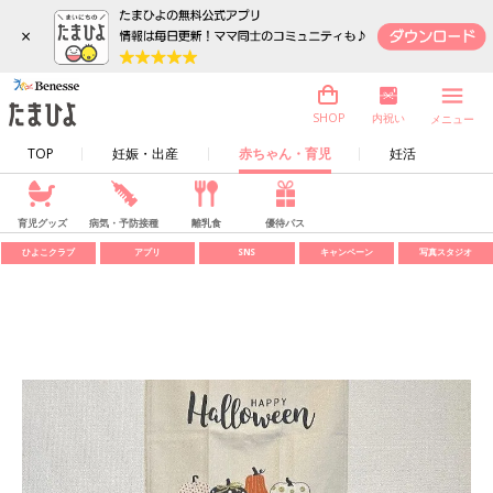
×
内祝い
SHOP
メニュー
TOP
妊娠・出産
赤ちゃん・育児
妊活
育児グッズ
病気・予防接種
離乳食
優待パス
ひよこクラブ
アプリ
SNS
キャンペーン
写真スタジオ