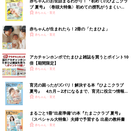
赤ちゃんのお世話まるわかり！『初めてのひよこクラ
ブ 夏号』〈巻頭大特集〉初めての授乳がうまくい
く！ おっぱい・ミルクの基本と夏のトラブル 解決テ
赤ちゃん・育児
ク
赤ちゃんが生まれたら！2冊の「たまひよ」
赤ちゃん・育児
アカチャンホンポでたまひよ雑誌を買うとポイント10
倍【期間限定】
赤ちゃん・育児
育児の困ったがズバリ！解決する本『ひよこクラブ
夏号』 4カ月～2才になるまで、育児に役立つ情報が
いっぱい！
赤ちゃん・育児
まるごと1冊“出産準備”の本『たまごクラブ 夏号』
〈スペシャル大特集〉夫婦で予習する 出産の教科書
赤ちゃん・育児