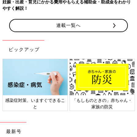
補助金・助成金をわかり
【ワクチン接種できるものも】妊婦の感染
連載一覧へ
ピックアップ
もしものときの」赤ちゃん・
日本外来小児科学会リーフレッ
六星
家族の防災
ト検討会
最新号