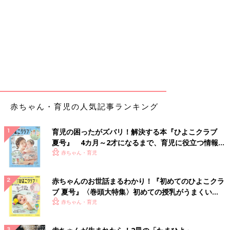
赤ちゃん・育児の人気記事ランキング
育児の困ったがズバリ！解決する本『ひよこクラブ
夏号』 4カ月～2才になるまで、育児に役立つ情報が
いっぱい！
赤ちゃん・育児
赤ちゃんのお世話まるわかり！『初めてのひよこクラ
ブ 夏号』〈巻頭大特集〉初めての授乳がうまくい
く！ おっぱい・ミルクの基本と夏のトラブル 解決テ
赤ちゃん・育児
ク