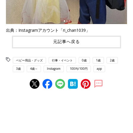
出典：Instagramアカウント「ri_chan1039」
元記事へ戻る
ベビー用品・グッズ
行事・イベント
0歳
1歳
2歳
3歳
4歳～
Instagram
100均/100円
app