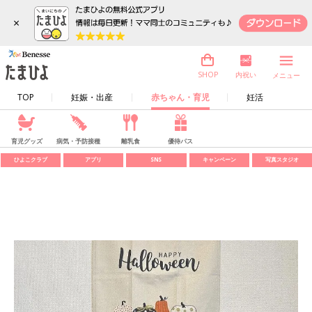
×
内祝い
SHOP
メニュー
TOP
妊娠・出産
赤ちゃん・育児
妊活
育児グッズ
病気・予防接種
離乳食
優待パス
ひよこクラブ
アプリ
SNS
キャンペーン
写真スタジオ