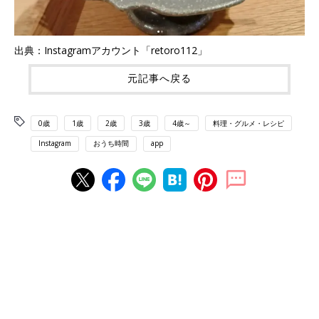
出典：Instagramアカウント「retoro112」
元記事へ戻る
0歳
1歳
2歳
3歳
4歳～
料理・グルメ・レシピ
Instagram
おうち時間
app