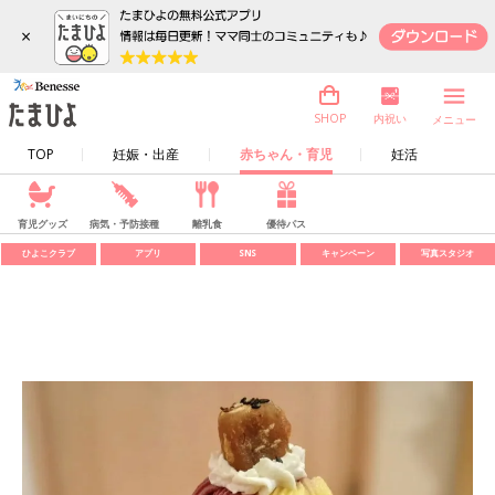
×
内祝い
SHOP
メニュー
TOP
妊娠・出産
赤ちゃん・育児
妊活
育児グッズ
病気・予防接種
離乳食
優待パス
ひよこクラブ
アプリ
SNS
キャンペーン
写真スタジオ