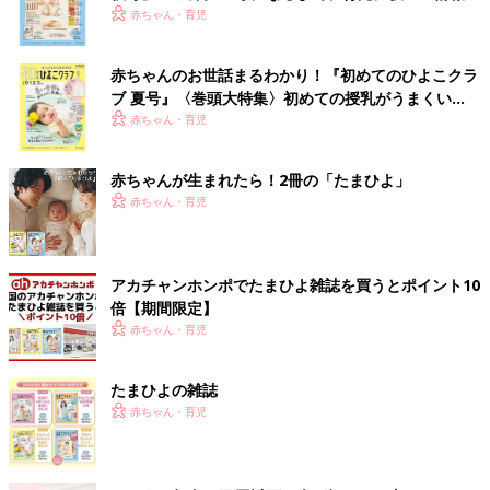
いっぱい！
赤ちゃん・育児
赤ちゃんのお世話まるわかり！『初めてのひよこクラ
ブ 夏号』〈巻頭大特集〉初めての授乳がうまくい
く！ おっぱい・ミルクの基本と夏のトラブル 解決テ
赤ちゃん・育児
ク
赤ちゃんが生まれたら！2冊の「たまひよ」
赤ちゃん・育児
アカチャンホンポでたまひよ雑誌を買うとポイント10
倍【期間限定】
赤ちゃん・育児
たまひよの雑誌
赤ちゃん・育児