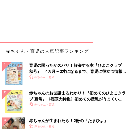
赤ちゃん・育児の人気記事ランキング
育児の困ったがズバリ！解決する本『ひよこクラブ
秋号』 4カ月～2才になるまで、育児に役立つ情報が
いっぱい！
赤ちゃん・育児
赤ちゃんのお世話まるわかり！『初めてのひよこクラ
ブ 夏号』〈巻頭大特集〉初めての授乳がうまくい
く！ おっぱい・ミルクの基本と夏のトラブル 解決テ
赤ちゃん・育児
ク
赤ちゃんが生まれたら！2冊の「たまひよ」
赤ちゃん・育児