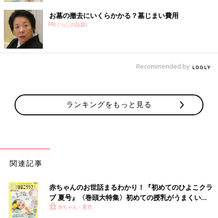
お墓の撤去にいくらかかる？墓じまい費用
PR(くらしの話題)
Recommended by
ランキングをもっと見る
関連記事
赤ちゃんのお世話まるわかり！『初めてのひよこクラ
ブ 夏号』〈巻頭大特集〉初めての授乳がうまくい
く！ おっぱい・ミルクの基本と夏のトラブル 解決テ
赤ちゃん・育児
ク