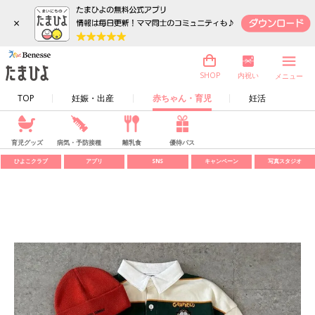
×
内祝い
SHOP
メニュー
TOP
妊娠・出産
赤ちゃん・育児
妊活
育児グッズ
病気・予防接種
離乳食
優待パス
ひよこクラブ
アプリ
SNS
キャンペーン
写真スタジオ