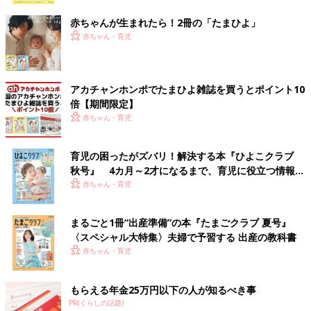
赤ちゃんが生まれたら！2冊の「たまひよ」
赤ちゃん・育児
アカチャンホンポでたまひよ雑誌を買うとポイント10
倍【期間限定】
赤ちゃん・育児
育児の困ったがズバリ！解決する本『ひよこクラブ
秋号』 4カ月～2才になるまで、育児に役立つ情報が
いっぱい！
赤ちゃん・育児
まるごと1冊“出産準備”の本『たまごクラブ 夏号』
〈スペシャル大特集〉夫婦で予習する 出産の教科書
赤ちゃん・育児
もらえる年金25万円以下の人が知るべき事
PR(くらしの話題)