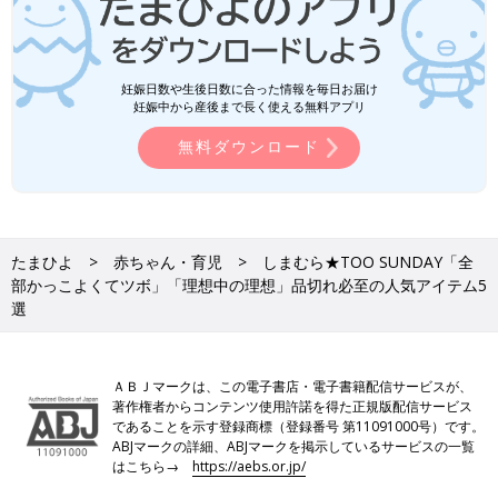
妊娠日数や生後日数に合った情報を毎日お届け
妊娠中から産後まで長く使える無料アプリ
無料ダウンロード
たまひよ
赤ちゃん・育児
しまむら★TOO SUNDAY「全
部かっこよくてツボ」「理想中の理想」品切れ必至の人気アイテム5
選
ＡＢＪマークは、この電子書店・電子書籍配信サービスが、
著作権者からコンテンツ使用許諾を得た正規版配信サービス
であることを示す登録商標（登録番号 第11091000号）です。
ABJマークの詳細、ABJマークを掲示しているサービスの一覧
はこちら→
https://aebs.or.jp/