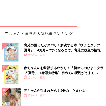
赤ちゃん・育児の人気記事ランキング
育児の困ったがズバリ！解決する本『ひよこクラブ
夏号』 4カ月～2才になるまで、育児に役立つ情報が
いっぱい！
赤ちゃん・育児
赤ちゃんのお世話まるわかり！『初めてのひよこクラ
ブ 夏号』〈巻頭大特集〉初めての授乳がうまくい
く！ おっぱい・ミルクの基本と夏のトラブル 解決テ
赤ちゃん・育児
ク
赤ちゃんが生まれたら！2冊の「たまひよ」
赤ちゃん・育児