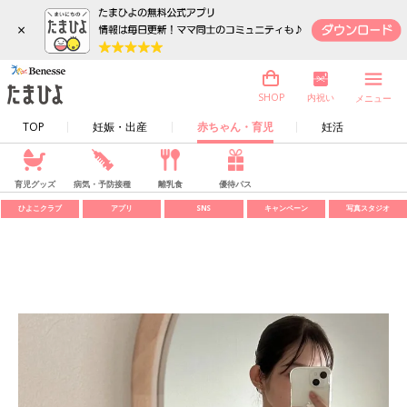
×
内祝い
SHOP
メニュー
TOP
妊娠・出産
赤ちゃん・育児
妊活
育児グッズ
病気・予防接種
離乳食
優待パス
ひよこクラブ
アプリ
SNS
キャンペーン
写真スタジオ