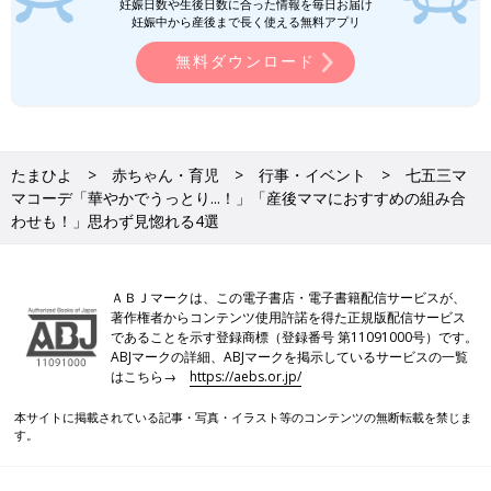
妊娠日数や生後日数に合った情報を毎日お届け
妊娠中から産後まで長く使える無料アプリ
無料ダウンロード
たまひよ
赤ちゃん・育児
行事・イベント
七五三マ
マコーデ「華やかでうっとり...！」「産後ママにおすすめの組み合
わせも！」思わず見惚れる4選
ＡＢＪマークは、この電子書店・電子書籍配信サービスが、
著作権者からコンテンツ使用許諾を得た正規版配信サービス
であることを示す登録商標（登録番号 第11091000号）です。
ABJマークの詳細、ABJマークを掲示しているサービスの一覧
はこちら→
https://aebs.or.jp/
本サイトに掲載されている記事・写真・イラスト等のコンテンツの無断転載を禁じま
す。