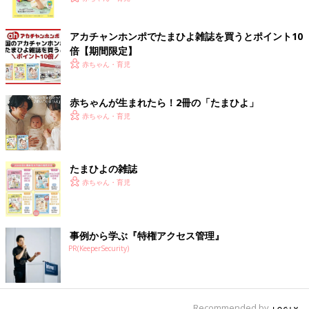
ク
アカチャンホンポでたまひよ雑誌を買うとポイント10
倍【期間限定】
赤ちゃん・育児
赤ちゃんが生まれたら！2冊の「たまひよ」
赤ちゃん・育児
たまひよの雑誌
赤ちゃん・育児
事例から学ぶ『特権アクセス管理』
PR(KeeperSecurity)
Recommended by