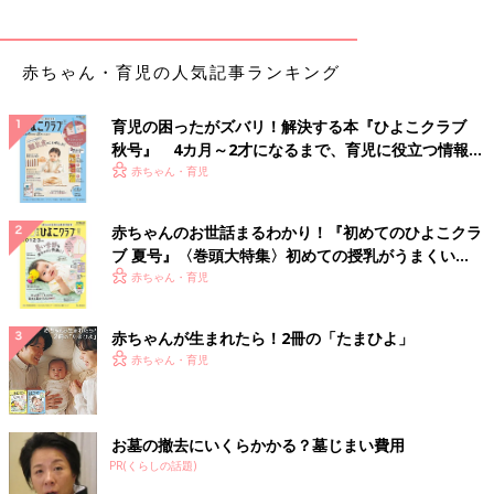
赤ちゃん・育児の人気記事ランキング
育児の困ったがズバリ！解決する本『ひよこクラブ
秋号』 4カ月～2才になるまで、育児に役立つ情報が
いっぱい！
赤ちゃん・育児
赤ちゃんのお世話まるわかり！『初めてのひよこクラ
ブ 夏号』〈巻頭大特集〉初めての授乳がうまくい
く！ おっぱい・ミルクの基本と夏のトラブル 解決テ
赤ちゃん・育児
ク
赤ちゃんが生まれたら！2冊の「たまひよ」
赤ちゃん・育児
お墓の撤去にいくらかかる？墓じまい費用
PR(くらしの話題)