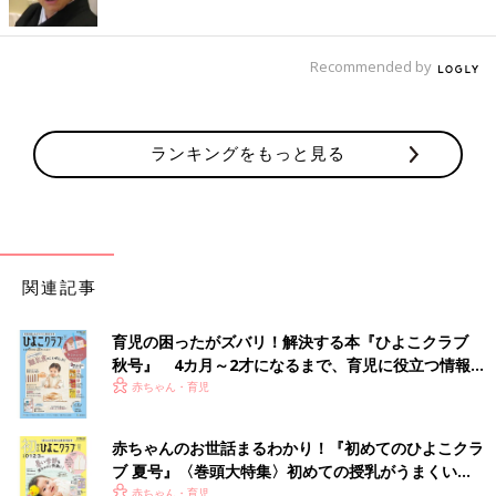
Recommended by
ランキングをもっと見る
関連記事
育児の困ったがズバリ！解決する本『ひよこクラブ
秋号』 4カ月～2才になるまで、育児に役立つ情報が
いっぱい！
赤ちゃん・育児
赤ちゃんのお世話まるわかり！『初めてのひよこクラ
ブ 夏号』〈巻頭大特集〉初めての授乳がうまくい
く！ おっぱい・ミルクの基本と夏のトラブル 解決テ
赤ちゃん・育児