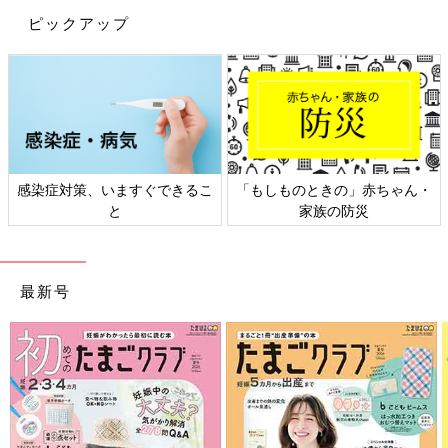
ピックアップ
ん・
日本外来小児科学会リーフレッ
六星占術 細木かおりさんの人
ト検討会
相談
最新号