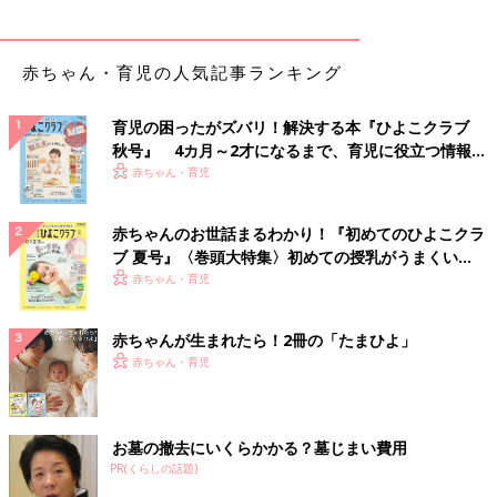
赤ちゃん・育児の人気記事ランキング
育児の困ったがズバリ！解決する本『ひよこクラブ
秋号』 4カ月～2才になるまで、育児に役立つ情報が
いっぱい！
赤ちゃん・育児
赤ちゃんのお世話まるわかり！『初めてのひよこクラ
ブ 夏号』〈巻頭大特集〉初めての授乳がうまくい
く！ おっぱい・ミルクの基本と夏のトラブル 解決テ
赤ちゃん・育児
ク
赤ちゃんが生まれたら！2冊の「たまひよ」
赤ちゃん・育児
お墓の撤去にいくらかかる？墓じまい費用
PR(くらしの話題)