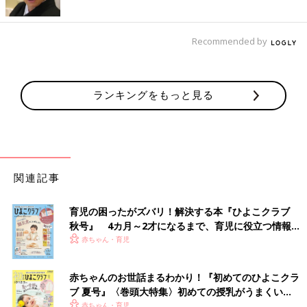
Recommended by
ランキングをもっと見る
関連記事
育児の困ったがズバリ！解決する本『ひよこクラブ
秋号』 4カ月～2才になるまで、育児に役立つ情報が
いっぱい！
赤ちゃん・育児
赤ちゃんのお世話まるわかり！『初めてのひよこクラ
ブ 夏号』〈巻頭大特集〉初めての授乳がうまくい
く！ おっぱい・ミルクの基本と夏のトラブル 解決テ
赤ちゃん・育児