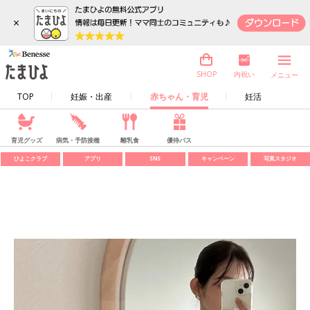
×
内祝い
SHOP
メニュー
TOP
妊娠・出産
赤ちゃん・育児
妊活
育児グッズ
病気・予防接種
離乳食
優待パス
ひよこクラブ
アプリ
SNS
キャンペーン
写真スタジオ