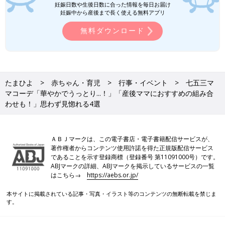
妊娠日数や生後日数に合った情報を毎日お届け
妊娠中から産後まで長く使える無料アプリ
無料ダウンロード
たまひよ
赤ちゃん・育児
行事・イベント
七五三マ
マコーデ「華やかでうっとり...！」「産後ママにおすすめの組み合
わせも！」思わず見惚れる4選
ＡＢＪマークは、この電子書店・電子書籍配信サービスが、
著作権者からコンテンツ使用許諾を得た正規版配信サービス
であることを示す登録商標（登録番号 第11091000号）です。
ABJマークの詳細、ABJマークを掲示しているサービスの一覧
はこちら→
https://aebs.or.jp/
本サイトに掲載されている記事・写真・イラスト等のコンテンツの無断転載を禁じま
す。