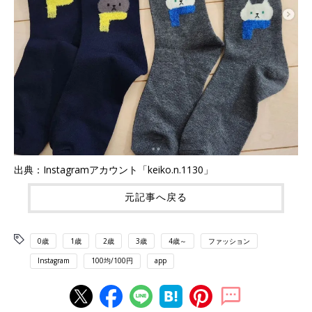
出典：Instagramアカウント「keiko.n.1130」
元記事へ戻る
0歳
1歳
2歳
3歳
4歳～
ファッション
Instagram
100均/100円
app