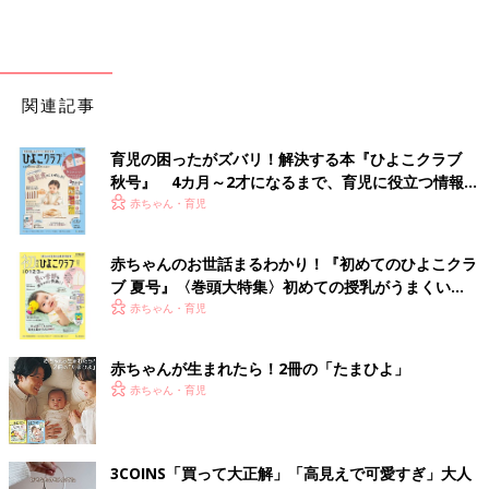
関連記事
育児の困ったがズバリ！解決する本『ひよこクラブ
秋号』 4カ月～2才になるまで、育児に役立つ情報が
いっぱい！
赤ちゃん・育児
赤ちゃんのお世話まるわかり！『初めてのひよこクラ
ブ 夏号』〈巻頭大特集〉初めての授乳がうまくい
く！ おっぱい・ミルクの基本と夏のトラブル 解決テ
赤ちゃん・育児
ク
赤ちゃんが生まれたら！2冊の「たまひよ」
赤ちゃん・育児
3COINS「買って大正解」「高見えで可愛すぎ」大人