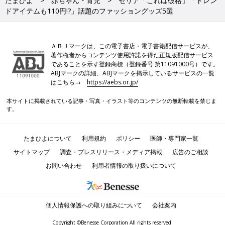
たまひよ
赤ちゃん・育児
セリア「これは破格」「トレン
ドアイテムも110円!?」話題のファッショングッズ5選
ＡＢＪマークは、この電子書店・電子書籍配信サービスが、
著作権者からコンテンツ使用許諾を得た正規版配信サービス
であることを示す登録商標（登録番号 第11091000号）です。
ABJマークの詳細、ABJマークを掲示しているサービスの一覧
はこちら→
https://aebs.or.jp/
本サイトに掲載されている記事・写真・イラスト等のコンテンツの無断転載を禁じま
す。
たまひよについて
利用規約
ポリシー
医師・専門家一覧
サイトマップ
調査・プレスリリース・メディア掲載
広告のご相談
お問い合わせ
利用者情報の取り扱いについて
個人情報保護への取り組みについて
会社案内
Copyright ©Benesse Corporation All rights reserved.