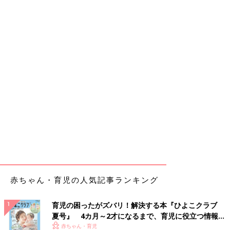
赤ちゃん・育児の人気記事ランキング
育児の困ったがズバリ！解決する本『ひよこクラブ
夏号』 4カ月～2才になるまで、育児に役立つ情報が
いっぱい！
赤ちゃん・育児