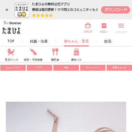
×
内祝い
SHOP
メニュー
TOP
妊娠・出産
赤ちゃん・育児
妊活
育児グッズ
病気・予防接種
離乳食
優待パス
ひよこクラブ
アプリ
SNS
キャンペーン
写真スタジオ