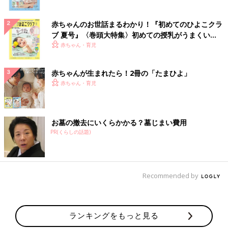
赤ちゃんのお世話まるわかり！『初めてのひよこクラ
ブ 夏号』〈巻頭大特集〉初めての授乳がうまくい
く！ おっぱい・ミルクの基本と夏のトラブル 解決テ
赤ちゃん・育児
ク
赤ちゃんが生まれたら！2冊の「たまひよ」
赤ちゃん・育児
お墓の撤去にいくらかかる？墓じまい費用
PR(くらしの話題)
Recommended by
ランキングをもっと見る