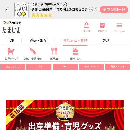
×
内祝い
SHOP
メニュー
TOP
妊娠・出産
赤ちゃん・育児
妊活
育児グッズ
病気・予防接種
離乳食
優待パス
ひよこクラブ
アプリ
SNS
キャンペーン
写真スタジオ