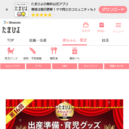
×
内祝い
SHOP
メニュー
TOP
妊娠・出産
赤ちゃん・育児
妊活
育児グッズ
病気・予防接種
離乳食
優待パス
ひよこクラブ
アプリ
SNS
キャンペーン
写真スタジオ