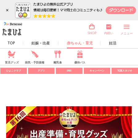
×
内祝い
SHOP
メニュー
TOP
妊娠・出産
赤ちゃん・育児
妊活
育児グッズ
病気・予防接種
離乳食
優待パス
ひよこクラブ
アプリ
SNS
キャンペーン
写真スタジオ