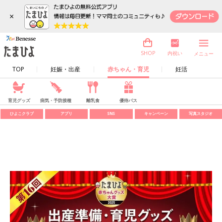
×
内祝い
SHOP
メニュー
TOP
妊娠・出産
赤ちゃん・育児
妊活
育児グッズ
病気・予防接種
離乳食
優待パス
ひよこクラブ
アプリ
SNS
キャンペーン
写真スタジオ