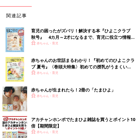
関連記事
育児の困ったがズバリ！解決する本『ひよこクラブ
秋号』 4カ月～2才になるまで、育児に役立つ情報が
いっぱい！
赤ちゃん・育児
赤ちゃんのお世話まるわかり！『初めてのひよこクラ
ブ 夏号』〈巻頭大特集〉初めての授乳がうまくい
く！ おっぱい・ミルクの基本と夏のトラブル 解決テ
赤ちゃん・育児
ク
赤ちゃんが生まれたら！2冊の「たまひよ」
赤ちゃん・育児
アカチャンホンポでたまひよ雑誌を買うとポイント10
倍【期間限定】
赤ちゃん・育児