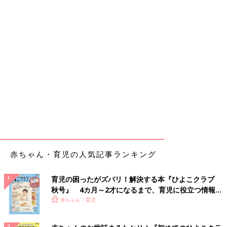
赤ちゃん・育児の人気記事ランキング
育児の困ったがズバリ！解決する本『ひよこクラブ
秋号』 4カ月～2才になるまで、育児に役立つ情報が
いっぱい！
赤ちゃん・育児