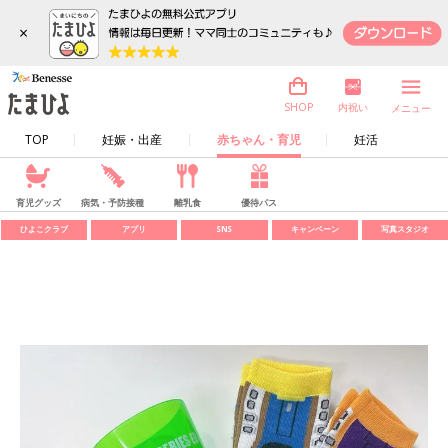
×
内祝い
SHOP
メニュー
TOP
妊娠・出産
赤ちゃん・育児
妊活
育児グッズ
病気・予防接種
離乳食
優待パス
ひよこクラブ
アプリ
SNS
キャンペーン
写真スタジオ