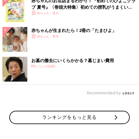
赤ちゃんのお世話まるわかり！『初めてのひよこクラ
ブ 夏号』〈巻頭大特集〉初めての授乳がうまくい
く！ おっぱい・ミルクの基本と夏のトラブル 解決テ
赤ちゃん・育児
ク
赤ちゃんが生まれたら！2冊の「たまひよ」
赤ちゃん・育児
お墓の撤去にいくらかかる？墓じまい費用
PR(くらしの話題)
Recommended by
ランキングをもっと見る