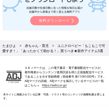
妊娠日数や生後日数に合った情報を毎日お届け
妊娠中から産後まで長く使える無料アプリ
無料ダウンロード
たまひよ
赤ちゃん・育児
ユニクロベビー「もこもこで可
愛すぎ！」「あったかくて助かる！」買うべき★新作アイテム5選
ＡＢＪマークは、この電子書店・電子書籍配信サービスが、
著作権者からコンテンツ使用許諾を得た正規版配信サービス
であることを示す登録商標（登録番号 第11091000号）です。
ABJマークの詳細、ABJマークを掲示しているサービスの一覧
はこちら→
https://aebs.or.jp/
本サイトに掲載されている記事・写真・イラスト等のコンテンツの無断転載を禁じま
す。