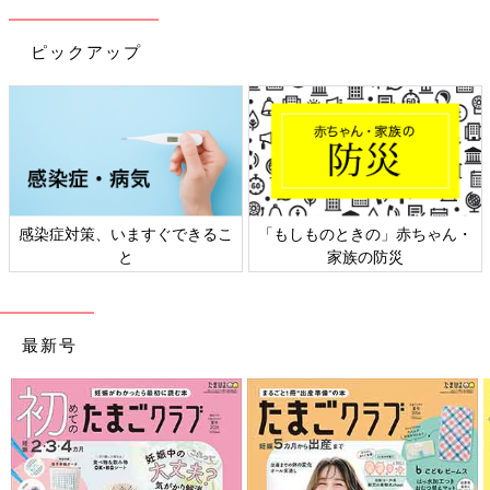
ピックアップ
日本外来小児科学会リーフレッ
六星占術 細木かおりさんの人生
ト検討会
相談
最新号