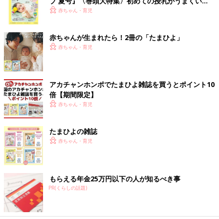
ブ 夏号』〈巻頭大特集〉初めての授乳がうまくい
く！ おっぱい・ミルクの基本と夏のトラブル 解決テ
赤ちゃん・育児
ク
赤ちゃんが生まれたら！2冊の「たまひよ」
赤ちゃん・育児
アカチャンホンポでたまひよ雑誌を買うとポイント10
倍【期間限定】
赤ちゃん・育児
たまひよの雑誌
赤ちゃん・育児
もらえる年金25万円以下の人が知るべき事
PR(くらしの話題)