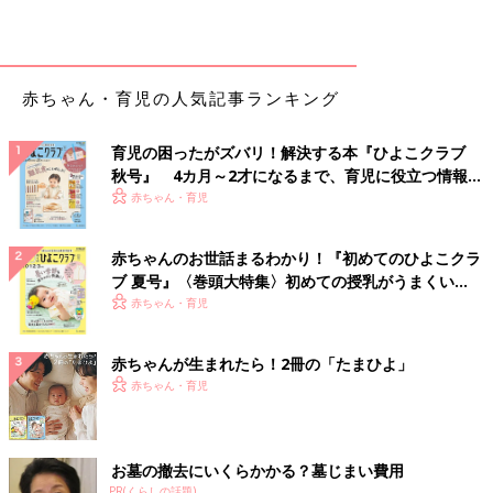
赤ちゃん・育児の人気記事ランキング
育児の困ったがズバリ！解決する本『ひよこクラブ
秋号』 4カ月～2才になるまで、育児に役立つ情報が
いっぱい！
赤ちゃん・育児
赤ちゃんのお世話まるわかり！『初めてのひよこクラ
ブ 夏号』〈巻頭大特集〉初めての授乳がうまくい
く！ おっぱい・ミルクの基本と夏のトラブル 解決テ
赤ちゃん・育児
ク
赤ちゃんが生まれたら！2冊の「たまひよ」
赤ちゃん・育児
お墓の撤去にいくらかかる？墓じまい費用
PR(くらしの話題)