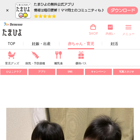
×
内祝い
SHOP
メニュー
TOP
妊娠・出産
赤ちゃん・育児
妊活
育児グッズ
病気・予防接種
離乳食
優待パス
ひよこクラブ
アプリ
SNS
キャンペーン
写真スタジオ