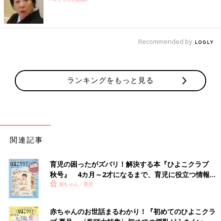
Recommended by
ランキングをもっと見る
関連記事
育児の困ったがズバリ！解決する本『ひよこクラブ
秋号』 4カ月～2才になるまで、育児に役立つ情報が
いっぱい！
赤ちゃん・育児
赤ちゃんのお世話まるわかり！『初めてのひよこクラ