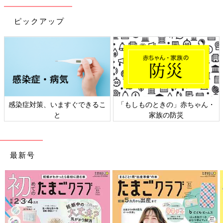
ピックアップ
」赤ちゃん・
日本外来小児科学会リーフレッ
六星占術 細木かおり
災
ト検討会
相談
最新号