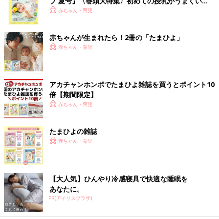
ブ 夏号』〈巻頭大特集〉初めての授乳がうまくい
く！ おっぱい・ミルクの基本と夏のトラブル 解決テ
赤ちゃん・育児
ク
赤ちゃんが生まれたら！2冊の「たまひよ」
赤ちゃん・育児
アカチャンホンポでたまひよ雑誌を買うとポイント10
倍【期間限定】
赤ちゃん・育児
たまひよの雑誌
赤ちゃん・育児
【大人気】ひんやり冷感寝具で快適な睡眠を
あなたに。
PR(アイリスプラザ)