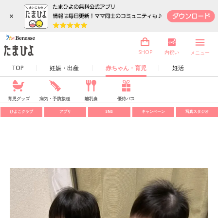
×
内祝い
SHOP
メニュー
TOP
妊娠・出産
赤ちゃん・育児
妊活
育児グッズ
病気・予防接種
離乳食
優待パス
ひよこクラブ
アプリ
SNS
キャンペーン
写真スタジオ