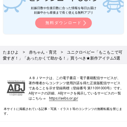
妊娠日数や生後日数に合った情報を毎日お届け
妊娠中から産後まで長く使える無料アプリ
無料ダウンロード
たまひよ
赤ちゃん・育児
ユニクロベビー「もこもこで可
愛すぎ！」「あったかくて助かる！」買うべき★新作アイテム5選
ＡＢＪマークは、この電子書店・電子書籍配信サービスが、
著作権者からコンテンツ使用許諾を得た正規版配信サービス
であることを示す登録商標（登録番号 第11091000号）です。
ABJマークの詳細、ABJマークを掲示しているサービスの一覧
はこちら→
https://aebs.or.jp/
本サイトに掲載されている記事・写真・イラスト等のコンテンツの無断転載を禁じま
す。