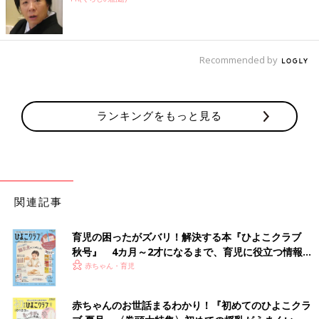
Recommended by
ランキングをもっと見る
関連記事
育児の困ったがズバリ！解決する本『ひよこクラブ
秋号』 4カ月～2才になるまで、育児に役立つ情報が
いっぱい！
赤ちゃん・育児
赤ちゃんのお世話まるわかり！『初めてのひよこクラ