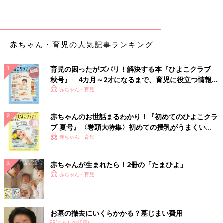
赤ちゃん・育児の人気記事ランキング
育児の困ったがズバリ！解決する本『ひよこクラブ
秋号』 4カ月～2才になるまで、育児に役立つ情報が
いっぱい！
赤ちゃん・育児
赤ちゃんのお世話まるわかり！『初めてのひよこクラ
ブ 夏号』〈巻頭大特集〉初めての授乳がうまくい
く！ おっぱい・ミルクの基本と夏のトラブル 解決テ
赤ちゃん・育児
ク
赤ちゃんが生まれたら！2冊の「たまひよ」
赤ちゃん・育児
お墓の撤去にいくらかかる？墓じまい費用
PR(くらしの話題)