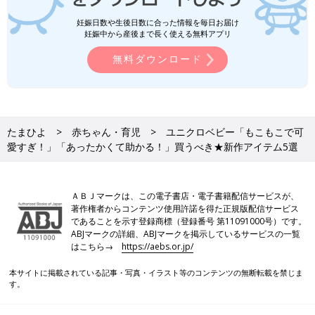
妊娠日数や生後日数に合った情報を毎日お届け
妊娠中から産後まで長く使える無料アプリ
無料ダウンロード
たまひよ
赤ちゃん・育児
ユニクロベビー「もこもこで可
愛すぎ！」「あったかくて助かる！」買うべき★新作アイテム5選
ＡＢＪマークは、この電子書店・電子書籍配信サービスが、
著作権者からコンテンツ使用許諾を得た正規版配信サービス
であることを示す登録商標（登録番号 第11091000号）です。
ABJマークの詳細、ABJマークを掲示しているサービスの一覧
はこちら→
https://aebs.or.jp/
本サイトに掲載されている記事・写真・イラスト等のコンテンツの無断転載を禁じま
す。