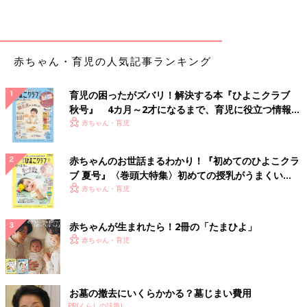
赤ちゃん・育児の人気記事ランキング
育児の困ったがズバリ！解決する本『ひよこクラブ
秋号』 4カ月～2才になるまで、育児に役立つ情報が
いっぱい！
赤ちゃん・育児
赤ちゃんのお世話まるわかり！『初めてのひよこクラ
ブ 夏号』〈巻頭大特集〉初めての授乳がうまくい
く！ おっぱい・ミルクの基本と夏のトラブル 解決テ
赤ちゃん・育児
ク
赤ちゃんが生まれたら！2冊の「たまひよ」
赤ちゃん・育児
お墓の撤去にいくらかかる？墓じまい費用
PR(くらしの話題)