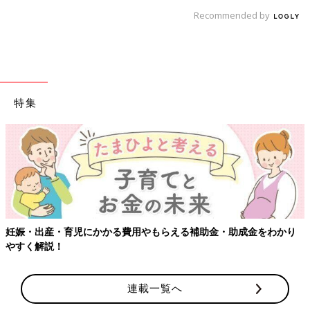
Recommended by
特集
出産・育児にかかる費用やもらえる補助金・助成金をわかり
【ワク
解説！
連載一覧へ