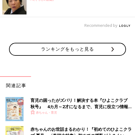
Recommended by
ランキングをもっと見る
関連記事
育児の困ったがズバリ！解決する本『ひよこクラブ
秋号』 4カ月～2才になるまで、育児に役立つ情報が
いっぱい！
赤ちゃん・育児
赤ちゃんのお世話まるわかり！『初めてのひよこクラ