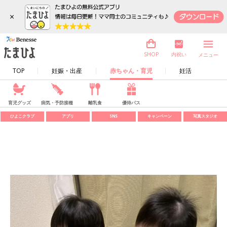
×
内祝い
SHOP
メニュー
TOP
妊娠・出産
赤ちゃん・育児
妊活
育児グッズ
病気・予防接種
離乳食
優待パス
ひよこクラブ
アプリ
SNS
キャンペーン
写真スタジオ