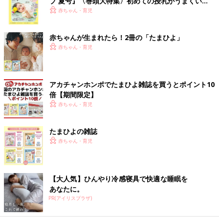
ブ 夏号』〈巻頭大特集〉初めての授乳がうまくい
く！ おっぱい・ミルクの基本と夏のトラブル 解決テ
赤ちゃん・育児
ク
赤ちゃんが生まれたら！2冊の「たまひよ」
赤ちゃん・育児
アカチャンホンポでたまひよ雑誌を買うとポイント10
倍【期間限定】
赤ちゃん・育児
たまひよの雑誌
赤ちゃん・育児
【大人気】ひんやり冷感寝具で快適な睡眠を
あなたに。
PR(アイリスプラザ)