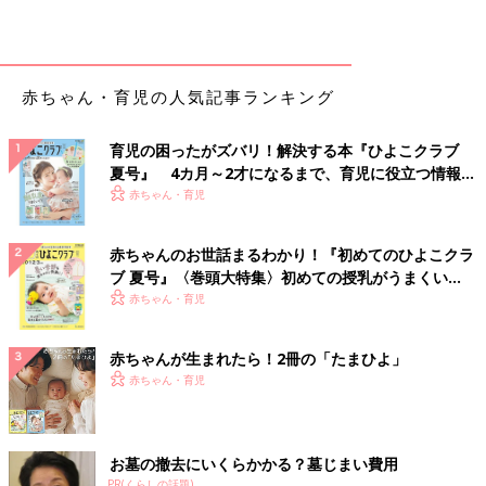
赤ちゃん・育児の人気記事ランキング
育児の困ったがズバリ！解決する本『ひよこクラブ
夏号』 4カ月～2才になるまで、育児に役立つ情報が
いっぱい！
赤ちゃん・育児
赤ちゃんのお世話まるわかり！『初めてのひよこクラ
ブ 夏号』〈巻頭大特集〉初めての授乳がうまくい
く！ おっぱい・ミルクの基本と夏のトラブル 解決テ
赤ちゃん・育児
ク
赤ちゃんが生まれたら！2冊の「たまひよ」
赤ちゃん・育児
お墓の撤去にいくらかかる？墓じまい費用
PR(くらしの話題)