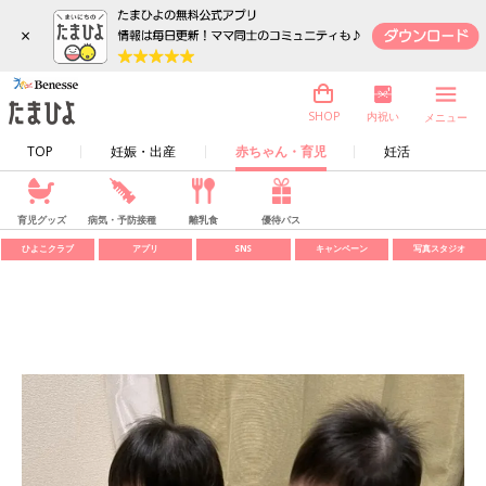
×
内祝い
SHOP
メニュー
TOP
妊娠・出産
赤ちゃん・育児
妊活
育児グッズ
病気・予防接種
離乳食
優待パス
ひよこクラブ
アプリ
SNS
キャンペーン
写真スタジオ