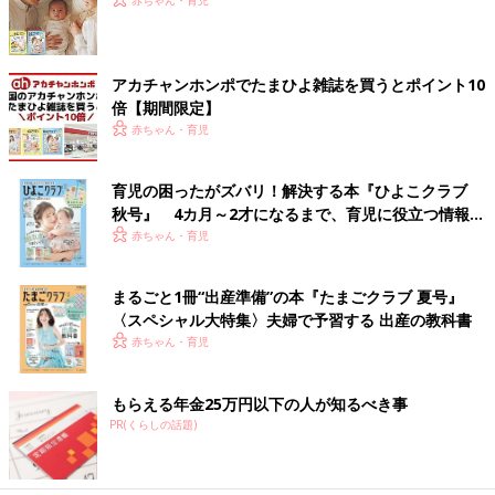
アカチャンホンポでたまひよ雑誌を買うとポイント10
倍【期間限定】
赤ちゃん・育児
育児の困ったがズバリ！解決する本『ひよこクラブ
秋号』 4カ月～2才になるまで、育児に役立つ情報が
いっぱい！
赤ちゃん・育児
まるごと1冊“出産準備”の本『たまごクラブ 夏号』
〈スペシャル大特集〉夫婦で予習する 出産の教科書
赤ちゃん・育児
もらえる年金25万円以下の人が知るべき事
PR(くらしの話題)