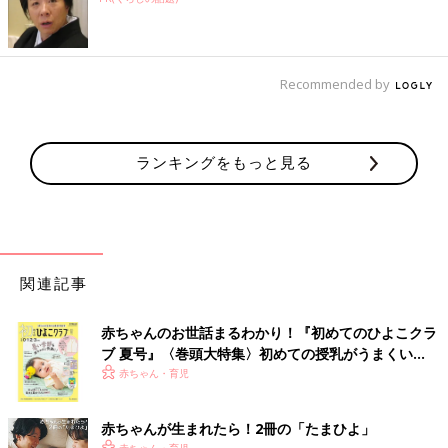
Recommended by
ランキングをもっと見る
関連記事
赤ちゃんのお世話まるわかり！『初めてのひよこクラ
ブ 夏号』〈巻頭大特集〉初めての授乳がうまくい
く！ おっぱい・ミルクの基本と夏のトラブル 解決テ
赤ちゃん・育児
ク
赤ちゃんが生まれたら！2冊の「たまひよ」
赤ちゃん・育児