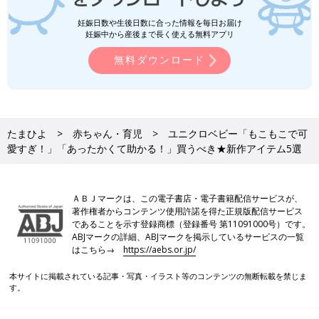
妊娠日数や生後日数に合った情報を毎日お届け
妊娠中から産後まで長く使える無料アプリ
無料ダウンロード
たまひよ
赤ちゃん・育児
ユニクロベビー「もこもこで可
愛すぎ！」「あったかくて助かる！」買うべき★新作アイテム5選
ＡＢＪマークは、この電子書店・電子書籍配信サービスが、
著作権者からコンテンツ使用許諾を得た正規版配信サービス
であることを示す登録商標（登録番号 第11091000号）です。
ABJマークの詳細、ABJマークを掲示しているサービスの一覧
はこちら→
https://aebs.or.jp/
本サイトに掲載されている記事・写真・イラスト等のコンテンツの無断転載を禁じま
す。