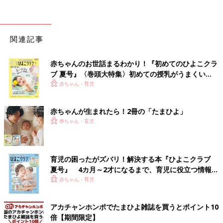
関連記事
赤ちゃんのお世話まるわかり！『初めてのひよこクラ
ブ 夏号』〈巻頭大特集〉初めての授乳がうまくい
く！ おっぱい・ミルクの基本と夏のトラブル 解決テ
赤ちゃん・育児
ク
赤ちゃんが生まれたら！2冊の「たまひよ」
赤ちゃん・育児
育児の困ったがズバリ！解決する本『ひよこクラブ
夏号』 4カ月～2才になるまで、育児に役立つ情報が
いっぱい！
赤ちゃん・育児
アカチャンホンポでたまひよ雑誌を買うとポイント10
倍【期間限定】