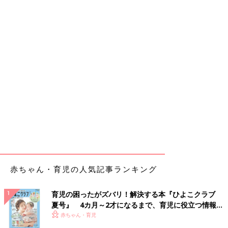
赤ちゃん・育児の人気記事ランキング
育児の困ったがズバリ！解決する本『ひよこクラブ
夏号』 4カ月～2才になるまで、育児に役立つ情報が
いっぱい！
赤ちゃん・育児