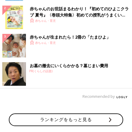
赤ちゃんのお世話まるわかり！『初めてのひよこクラ
ブ 夏号』〈巻頭大特集〉初めての授乳がうまくい
く！ おっぱい・ミルクの基本と夏のトラブル 解決テ
赤ちゃん・育児
ク
赤ちゃんが生まれたら！2冊の「たまひよ」
赤ちゃん・育児
お墓の撤去にいくらかかる？墓じまい費用
PR(くらしの話題)
Recommended by
ランキングをもっと見る