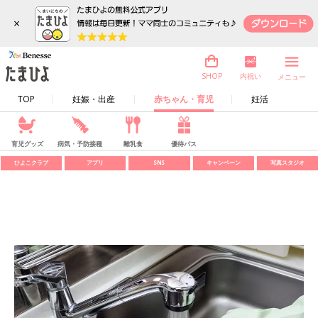
×
内祝い
SHOP
メニュー
TOP
妊娠・出産
赤ちゃん・育児
妊活
育児グッズ
病気・予防接種
離乳食
優待パス
ひよこクラブ
アプリ
SNS
キャンペーン
写真スタジオ