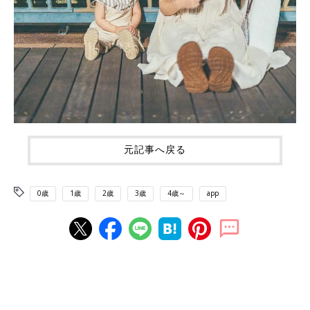
元記事へ戻る
0歳
1歳
2歳
3歳
4歳～
app