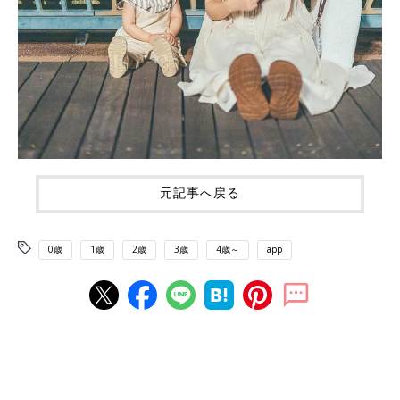
元記事へ戻る
0歳
1歳
2歳
3歳
4歳～
app