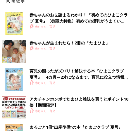
関連記事
赤ちゃんのお世話まるわかり！『初めてのひよこクラ
ブ 夏号』〈巻頭大特集〉初めての授乳がうまくい
く！ おっぱい・ミルクの基本と夏のトラブル 解決テ
赤ちゃん・育児
ク
赤ちゃんが生まれたら！2冊の「たまひよ」
赤ちゃん・育児
育児の困ったがズバリ！解決する本『ひよこクラブ
夏号』 4カ月～2才になるまで、育児に役立つ情報が
いっぱい！
赤ちゃん・育児
アカチャンホンポでたまひよ雑誌を買うとポイント10
倍【期間限定】
赤ちゃん・育児
まるごと1冊“出産準備”の本『たまごクラブ 夏号』