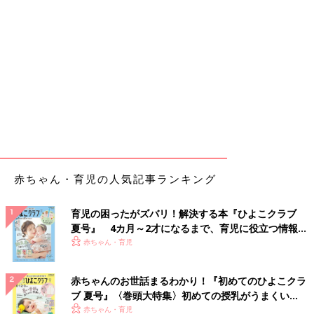
赤ちゃん・育児の人気記事ランキング
育児の困ったがズバリ！解決する本『ひよこクラブ
夏号』 4カ月～2才になるまで、育児に役立つ情報が
いっぱい！
赤ちゃん・育児
赤ちゃんのお世話まるわかり！『初めてのひよこクラ
ブ 夏号』〈巻頭大特集〉初めての授乳がうまくい
く！ おっぱい・ミルクの基本と夏のトラブル 解決テ
赤ちゃん・育児