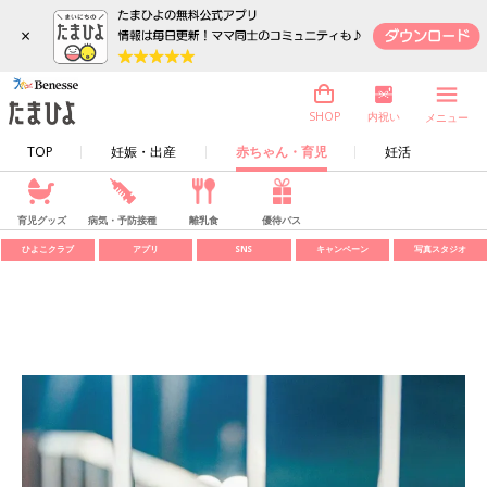
×
内祝い
SHOP
メニュー
TOP
妊娠・出産
赤ちゃん・育児
妊活
育児グッズ
病気・予防接種
離乳食
優待パス
ひよこクラブ
アプリ
SNS
キャンペーン
写真スタジオ