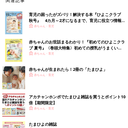
関連記事
育児の困ったがズバリ！解決する本『ひよこクラブ
秋号』 4カ月～2才になるまで、育児に役立つ情報が
いっぱい！
赤ちゃん・育児
赤ちゃんのお世話まるわかり！『初めてのひよこクラ
ブ 夏号』〈巻頭大特集〉初めての授乳がうまくい
く！ おっぱい・ミルクの基本と夏のトラブル 解決テ
赤ちゃん・育児
ク
赤ちゃんが生まれたら！2冊の「たまひよ」
赤ちゃん・育児
アカチャンホンポでたまひよ雑誌を買うとポイント10
倍【期間限定】
赤ちゃん・育児
たまひよの雑誌