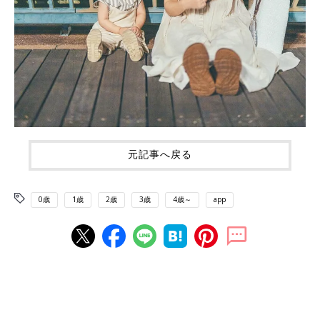
元記事へ戻る
0歳
1歳
2歳
3歳
4歳～
app