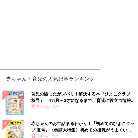
赤ちゃん・育児の人気記事ランキング
育児の困ったがズバリ！解決する本『ひよこクラブ
秋号』 4カ月～2才になるまで、育児に役立つ情報が
いっぱい！
赤ちゃん・育児
赤ちゃんのお世話まるわかり！『初めてのひよこクラ
ブ 夏号』〈巻頭大特集〉初めての授乳がうまくい
く！ おっぱい・ミルクの基本と夏のトラブル 解決テ
赤ちゃん・育児