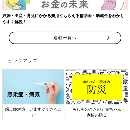
連載一覧へ
ピックアップ
日本外来小児科学会リーフレッ
六星占術 細木かおりさんの人生
ト検討会
相談