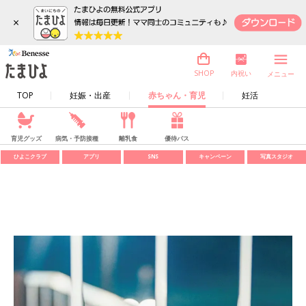
×
内祝い
SHOP
メニュー
TOP
妊娠・出産
赤ちゃん・育児
妊活
育児グッズ
病気・予防接種
離乳食
優待パス
ひよこクラブ
アプリ
SNS
キャンペーン
写真スタジオ