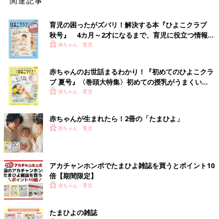
関連記事
育児の困ったがズバリ！解決する本『ひよこクラブ
秋号』 4カ月～2才になるまで、育児に役立つ情報が
いっぱい！
赤ちゃん・育児
赤ちゃんのお世話まるわかり！『初めてのひよこクラ
ブ 夏号』〈巻頭大特集〉初めての授乳がうまくい
く！ おっぱい・ミルクの基本と夏のトラブル 解決テ
赤ちゃん・育児
ク
赤ちゃんが生まれたら！2冊の「たまひよ」
赤ちゃん・育児
アカチャンホンポでたまひよ雑誌を買うとポイント10
倍【期間限定】
赤ちゃん・育児
たまひよの雑誌