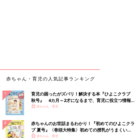
赤ちゃん・育児の人気記事ランキング
育児の困ったがズバリ！解決する本『ひよこクラブ
秋号』 4カ月～2才になるまで、育児に役立つ情報が
いっぱい！
赤ちゃん・育児
赤ちゃんのお世話まるわかり！『初めてのひよこクラ
ブ 夏号』〈巻頭大特集〉初めての授乳がうまくい
く！ おっぱい・ミルクの基本と夏のトラブル 解決テ
赤ちゃん・育児