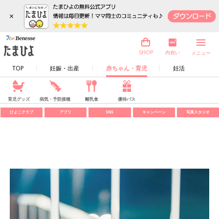
×
内祝い
SHOP
メニュー
TOP
妊娠・出産
赤ちゃん・育児
妊活
育児グッズ
病気・予防接種
離乳食
優待パス
ひよこクラブ
アプリ
SNS
キャンペーン
写真スタジオ