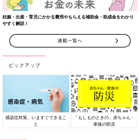
連載一覧へ
ピックアップ
日本外来小児科学会リーフレッ
六星占術 細木かおりさんの人生
ト検討会
相談