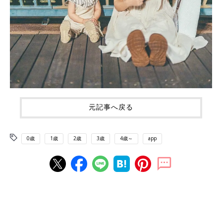
元記事へ戻る
0歳
1歳
2歳
3歳
4歳～
app